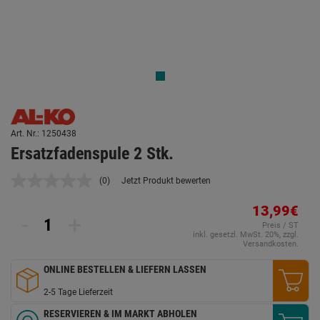
Art. Nr.: 1250438
Ersatzfadenspule 2 Stk.
(0)
Jetzt Produkt bewerten
Kein
Beurteilungswert.
Link
13,99€
-
+
auf
Preis / ST
derselben
inkl. gesetzl. MwSt. 20%, zzgl.
Seite.
Versandkosten.
ONLINE BESTELLEN & LIEFERN LASSEN
2-5 Tage Lieferzeit
RESERVIEREN & IM MARKT ABHOLEN