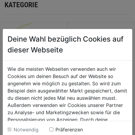
KATEGORIE
Deine Wahl bezüglich Cookies auf
dieser Webseite
Wie die meisten Webseiten verwenden auch wir
Cookies um deinen Besuch auf der Website so
angenehm wie möglich zu gestalten. So wird zum
Beispiel dein ausgewählter Markt gespeichert, damit
Ersatzfadenspule f. GT 100 E
Ersatzfadenspule
du diesen nicht jedes Mal neu auswählen musst.
Außerdem verwenden wir Cookies unserer Partner
0.0
(0)
0.0
(0)
zu Analyse- und Marketingzwecken sowie für die
0.0
0.0
14,59€
14,59€
Personalisierung von Anzeigen. Durch deine
von
von
Einwilligung werden die Daten von Drittanbieter,
5
5
Notwendig
Präferenzen
unter anderem auch in den USA, verarbeitet.
Sternen.
Sternen.