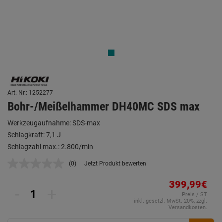
Art. Nr.: 1252277
Bohr-/Meißelhammer DH40MC SDS max
Werkzeugaufnahme: SDS-max
Schlagkraft: 7,1 J
Schlagzahl max.: 2.800/min
(0)
Jetzt Produkt bewerten
Kein
Beurteilungswert.
Link
399,99€
-
+
auf
Preis / ST
derselben
inkl. gesetzl. MwSt. 20%, zzgl.
Seite.
Versandkosten.