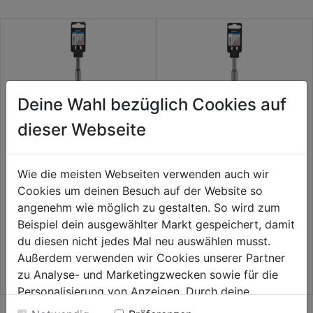
Deine Wahl bezüglich Cookies auf
dieser Webseite
Wie die meisten Webseiten verwenden auch wir
Meißel SDS-plus Flach
Meißel SDS-plus Breit
Cookies um deinen Besuch auf der Website so
250x20mm
250x40mm
angenehm wie möglich zu gestalten. So wird zum
0.0
(0)
0.0
(0)
Beispiel dein ausgewählter Markt gespeichert, damit
0.0
0.0
23,59€
31,59€
du diesen nicht jedes Mal neu auswählen musst.
von
von
Außerdem verwenden wir Cookies unserer Partner
5
5
zu Analyse- und Marketingzwecken sowie für die
Sternen.
Sternen.
Personalisierung von Anzeigen. Durch deine
Einwilligung werden die Daten von Drittanbieter,