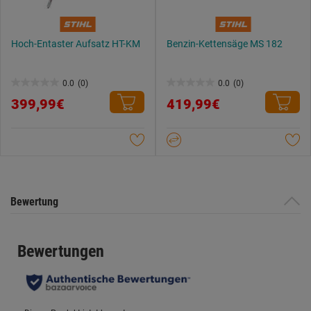
Hoch-Entaster Aufsatz HT-KM
Benzin-Kettensäge MS 182
0.0
(0)
0.0
(0)
0.0
0.0
399,99€
419,99€
von
von
5
5
Sternen.
Sternen.
Bewertung