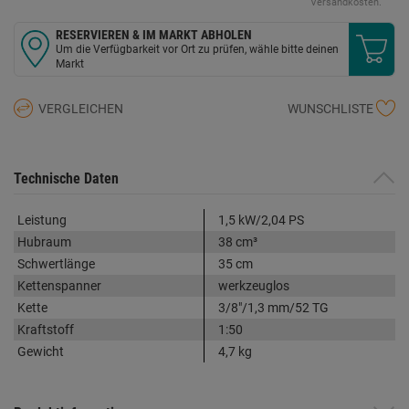
Seite.
Versandkosten.
RESERVIEREN & IM MARKT ABHOLEN
Um die Verfügbarkeit vor Ort zu prüfen, wähle bitte deinen
Markt
VERGLEICHEN
WUNSCHLISTE
Technische Daten
Leistung
1,5 kW/2,04 PS
Hubraum
38 cm³
Schwertlänge
35 cm
Kettenspanner
werkzeuglos
Kette
3/8"/1,3 mm/52 TG
Kraftstoff
1:50
Gewicht
4,7 kg