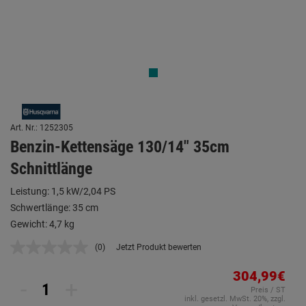
Art. Nr.: 1252305
Benzin-Kettensäge 130/14" 35cm
Schnittlänge
Leistung: 1,5 kW/2,04 PS
Schwertlänge: 35 cm
Gewicht: 4,7 kg
(0)
Jetzt Produkt bewerten
Kein
Beurteilungswert.
Link
304,99€
-
+
auf
Preis / ST
derselben
inkl. gesetzl. MwSt. 20%, zzgl.