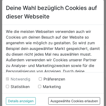
Deine Wahl bezüglich Cookies auf
Forstaxt 1000g m. Stiel
Forstkeile Kunststoff 3er-Set
150/190/230mm
dieser Webseite
0.0
(0)
0.0
(0)
0.0
0.0
51,99€
17,99€
von
von
Wie die meisten Webseiten verwenden auch wir
5
5
Cookies um deinen Besuch auf der Website so
Sternen.
Sternen.
angenehm wie möglich zu gestalten. So wird zum
Beispiel dein ausgewählter Markt gespeichert, damit
du diesen nicht jedes Mal neu auswählen musst.
WEITERE PRODUKTE AUS DIESER
Außerdem verwenden wir Cookies unserer Partner
KATEGORIE
zu Analyse- und Marketingzwecken sowie für die
Personalisierung von Anzeigen. Durch deine
Einwilligung werden die Daten von Drittanbieter,
Notwendig
Präferenzen
unter anderem auch in den USA, verarbeitet.
Statistiken
Marketing
Durch Klick auf "Alle Cookies erlauben" stimmst du
der Verwendung aller Cookies zu. Unter "Details
anzeigen" findest du alle Infos zu den
Details anzeigen
Ausgewählte Cookies erlauben
unterschiedlichen Cookies, unter "Cookies