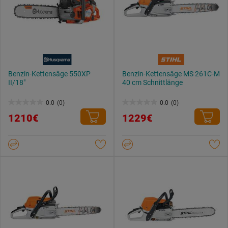
Benzin-Kettensäge 550XP
Benzin-Kettensäge MS 261C-M
II/18"
40 cm Schnittlänge
0.0
(0)
0.0
(0)
0.0
0.0
1210€
1229€
von
von
5
5
Sternen.
Sternen.