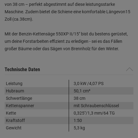
von 38 cm – perfekt abgestimmt auf diese leistungsstarke
Maschine. Zudem bietet die Schiene eine komfortable Längevon15
Zoll (ca.38cm).
Mit der Benzin-Kettensäge 550XP II/15" bist du bestens gerüstet,
um deine Forstarbeiten effizient zu erledigen - sei es das Fällen
großer Bäume oder das Sägen von Brennholz für den Winter.
Technische Daten
Leistung
3,0 kW /4,07 PS
Hubraum
50,1 cm³
Schwertlänge
38 cm
Kettenspanner
mit Schraubenschlüssel
Kette
0,325"/1,3 mm/64 TG
Kraftstoff
1:50
Gewicht
5,3 kg