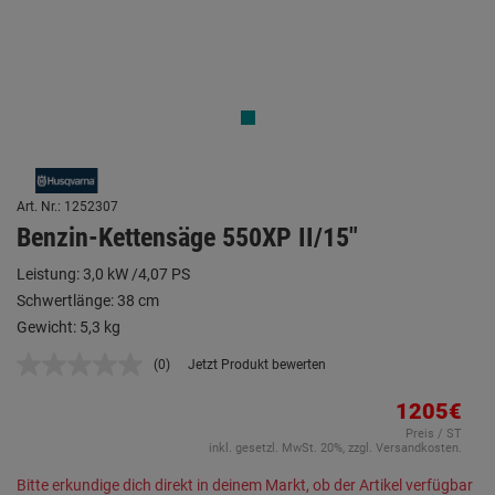
Art. Nr.: 1252307
Benzin-Kettensäge 550XP II/15"
Leistung: 3,0 kW /4,07 PS
Schwertlänge: 38 cm
Gewicht: 5,3 kg
(0)
Jetzt Produkt bewerten
Kein
Beurteilungswert.
Link
1205€
auf
Preis / ST
derselben
inkl. gesetzl. MwSt. 20%, zzgl. Versandkosten.
Seite.
Bitte erkundige dich direkt in deinem Markt, ob der Artikel verfügbar