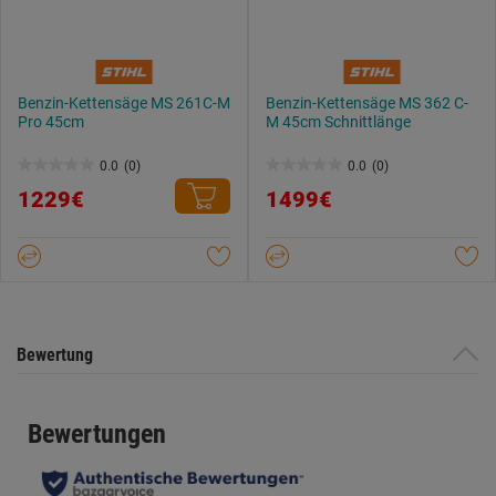
Benzin-Kettensäge MS 261C-M
Benzin-Kettensäge MS 362 C-
Pro 45cm
M 45cm Schnittlänge
0.0
(0)
0.0
(0)
0.0
0.0
1229€
1499€
von
von
5
5
Sternen.
Sternen.
Bewertung