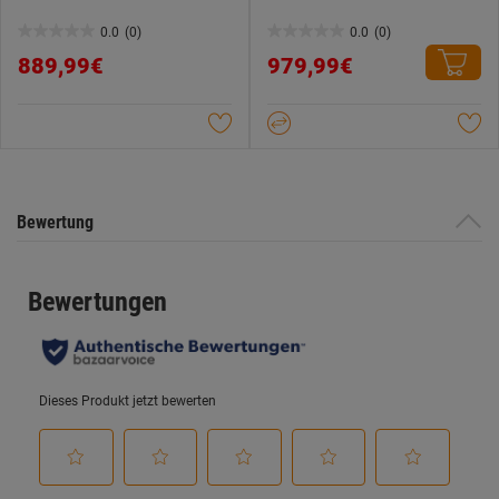
0.0
(0)
0.0
(0)
0.0
0.0
889,99€
979,99€
von
von
5
5
Sternen.
Sternen.
Bewertung