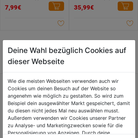
0.0
1.8
7,99€
35,99€
von
von
5
5
Sternen.
Sternen.
19
Bewertungen
WEITERE PRODUKTE AUS DIESER
Deine Wahl bezüglich Cookies auf
KATEGORIE
dieser Webseite
Wie die meisten Webseiten verwenden auch wir
Cookies um deinen Besuch auf der Website so
angenehm wie möglich zu gestalten. So wird zum
Beispiel dein ausgewählter Markt gespeichert, damit
du diesen nicht jedes Mal neu auswählen musst.
Außerdem verwenden wir Cookies unserer Partner
zu Analyse- und Marketingzwecken sowie für die
Personalisierung von Anzeigen. Durch deine