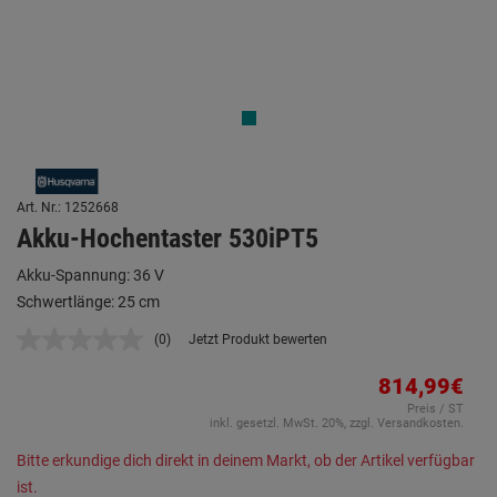
Art. Nr.: 1252668
Akku-Hochentaster 530iPT5
Akku-Spannung: 36 V
Schwertlänge: 25 cm
(0)
Jetzt Produkt bewerten
Kein
Beurteilungswert.
Link
814,99€
auf
Preis / ST
derselben
inkl. gesetzl. MwSt. 20%, zzgl. Versandkosten.
Seite.
Bitte erkundige dich direkt in deinem Markt, ob der Artikel verfügbar
ist.