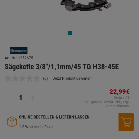
Art. Nr.: 1252675
Sägekette 3/8"/1,1mm/45 TG H38-45E
(0)
Jetzt Produkt bewerten
Kein
Beurteilungswert.
Link
22,99€
-
+
auf
Preis / ST
derselben
inkl. gesetzl. MwSt. 20%, zzgl.
Seite.
Versandkosten.
ONLINE BESTELLEN & LIEFERN LASSEN
1-2 Wochen Lieferzeit