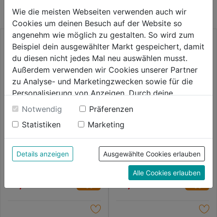
KATEGORIE
Wie die meisten Webseiten verwenden auch wir
Cookies um deinen Besuch auf der Website so
angenehm wie möglich zu gestalten. So wird zum
Beispiel dein ausgewählter Markt gespeichert, damit
du diesen nicht jedes Mal neu auswählen musst.
Außerdem verwenden wir Cookies unserer Partner
zu Analyse- und Marketingzwecken sowie für die
Personalisierung von Anzeigen. Durch deine
Einwilligung werden die Daten von Drittanbieter,
Notwendig
Präferenzen
unter anderem auch in den USA, verarbeitet.
Statistiken
Marketing
Durch Klick auf "Alle Cookies erlauben" stimmst du
der Verwendung aller Cookies zu. Unter "Details
Führungsschiene 35cm 1,1mm
Führungsschiene 30cm 1,3mm
3/8" 7Z
3/8P" 9Z
anzeigen" findest du alle Infos zu den
Details anzeigen
Ausgewählte Cookies erlauben
unterschiedlichen Cookies, unter "Cookies
0.0
(0)
0.0
(0)
Alle Cookies erlauben
Konfigurieren" kannst du auswählen, welche Cookies
0.0
0.0
63,99€
66,99€
du zulassen möchtest und welche nicht.
von
von
Weitere Informationen findest du in unserer
5
5
Datenschutzerklärung
.
Sternen.
Sternen.