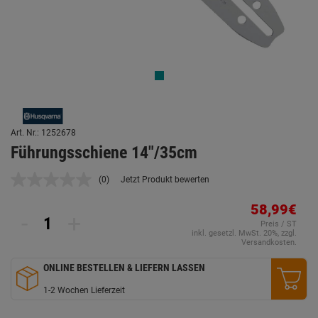
Art. Nr.: 1252678
Führungsschiene 14"/35cm
(0)
Jetzt Produkt bewerten
Kein
Beurteilungswert.
Link
58,99€
-
+
auf
Preis / ST
derselben
inkl. gesetzl. MwSt. 20%, zzgl.
Seite.
Versandkosten.
ONLINE BESTELLEN & LIEFERN LASSEN
1-2 Wochen Lieferzeit