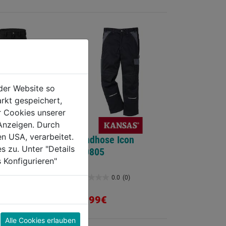
der Website so
rkt gespeichert,
r Cookies unserer
Anzeigen. Durch
en USA, verarbeitet.
hose Athletiq
Bundhose Icon
s zu. Unter "Details
100805
 Konfigurieren"
0.0
(0)
0.0
(0)
0.0
von
94,99€
5
Sternen.
Alle Cookies erlauben