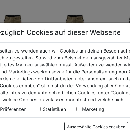
züglich Cookies auf dieser Webseite
seiten verwenden auch wir Cookies um deinen Besuch auf 
 zu gestalten. So wird zum Beispiel dein ausgewählter Ma
ht jedes Mal neu auswählen musst. Außerdem verwenden wi
 und Marketingzwecken sowie für die Personalisierung von 
erden die Daten von Drittanbieter, unter anderem auch in d
hose
Bundhose FUSION
Stretch
e Cookies erlauben" stimmst du der Verwendung aller Cookie
/schwarz Gr.44
2555
schwarz
 alle Infos zu den unterschiedlichen Cookies, unter "Cookies
ON 2555
, welche Cookies du zulassen möchtest und welche nicht.
0.0
(0)
0.0
(0)
0.0
0.0
n findest du in unserer
Datenschutzerklärung
.
Präferenzen
Statistiken
Marketing
von
von
9€
91,99€
92,99€
5
5
.
Sternen.
Sternen.
Ausgewählte Cookies erlauben