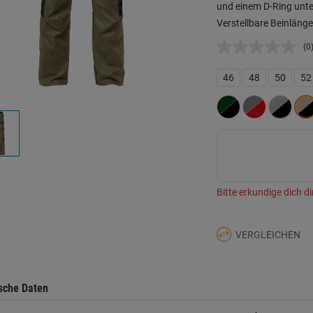
und einem D-Ring unt
Verstellbare Beinläng
(0
K
B
L
46
48
50
52
a
d
Se
Bitte erkundige dich di
VERGLEICHEN
sche Daten