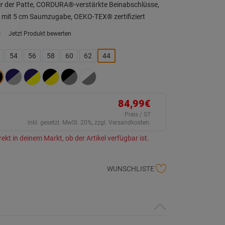
er der Patte, CORDURA®-verstärkte Beinabschlüsse,
e mit 5 cm Saumzugabe, OEKO-TEX® zertifiziert
)
Jetzt Produkt bewerten
ein
eurteilungswert.
ink
54
56
58
60
62
44
uf
erselben
ite.
84,99€
Preis / ST
inkl. gesetzl. MwSt. 20%, zzgl. Versandkosten.
rekt in deinem Markt, ob der Artikel verfügbar ist.
WUNSCHLISTE