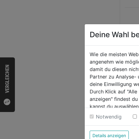
Deine Wahl be
Wie die meisten Web
angenehm wie möglich
VERGLEICHEN
damit du diesen nic
Partner zu Analyse-
deine Einwilligung w
Bund
Durch Klick auf "All
khaki
anzeigen" findest du
FUSI
kannst du auswählen
0.0
Weitere Informatione
Notwendig
von
91,9
5
Sternen
Details anzeigen