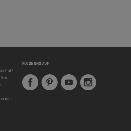
FOLGE UNS AUF
tsschutz
 Vor
s
 in den