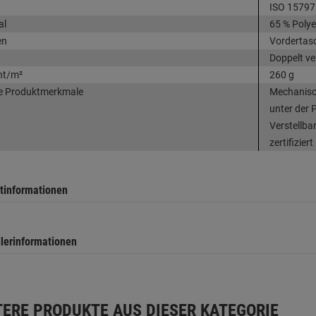
ISO 15797
al
65 % Polye
en
Vordertas
Doppelt ve
ht/m²
260 g
e Produktmerkmale
Mechanisch
unter der 
Verstellb
zertifiziert
tinformationen
llerinformationen
TERE PRODUKTE AUS DIESER KATEGORIE