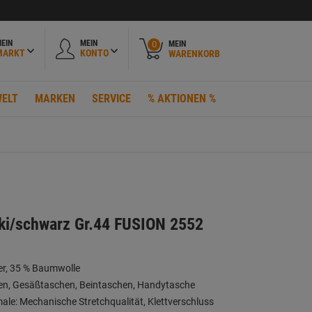
EIN
MEIN
MEIN
0
MARKT
KONTO
WARENKORB
ELT
MARKEN
SERVICE
% AKTIONEN %
ki/schwarz Gr.44 FUSION 2552
ter, 35 % Baumwolle
en, Gesäßtaschen, Beintaschen, Handytasche
le: Mechanische Stretchqualität, Klettverschluss