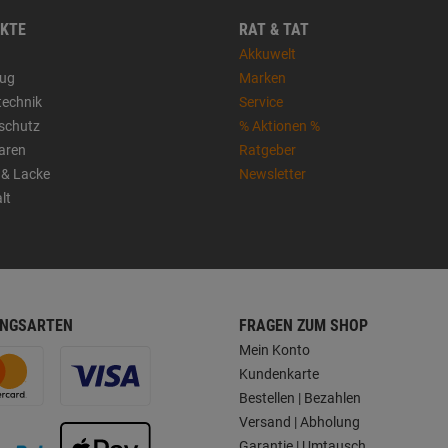
KTE
RAT & TAT
Akkuwelt
ug
Marken
technik
Service
sschutz
% Aktionen %
aren
Ratgeber
 & Lacke
Newsletter
lt
NGSARTEN
FRAGEN ZUM SHOP
Mein Konto
Kundenkarte
Bestellen | Bezahlen
Versand | Abholung
Garantie | Umtausch