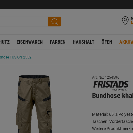
M
HUTZ
EISENWAREN
FARBEN
HAUSHALT
ÖFEN
AKKUW
dhose FUSION 2552
Art. Nr.: 1254596
Bundhose kha
Material: 65 % Polyes
Taschen: Vordertasch
Weitere Produktmerkma