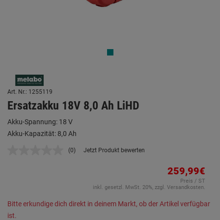
Art. Nr.: 1255119
Ersatzakku 18V 8,0 Ah LiHD
Akku-Spannung: 18 V
Akku-Kapazität: 8,0 Ah
(0)
Jetzt Produkt bewerten
Kein
Beurteilungswert.
Link
259,99€
auf
Preis / ST
derselben
inkl. gesetzl. MwSt. 20%, zzgl. Versandkosten.
Seite.
Bitte erkundige dich direkt in deinem Markt, ob der Artikel verfügbar
ist.