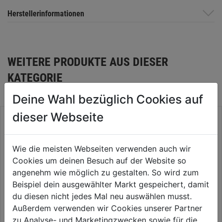
Herstellerinformationen
WEITERE PRODUKTE AUS DIESER
KATEGORIE
Deine Wahl bezüglich Cookies auf
dieser Webseite
Wie die meisten Webseiten verwenden auch wir
Cookies um deinen Besuch auf der Website so
angenehm wie möglich zu gestalten. So wird zum
Beispiel dein ausgewählter Markt gespeichert, damit
du diesen nicht jedes Mal neu auswählen musst.
Außerdem verwenden wir Cookies unserer Partner
zu Analyse- und Marketingzwecken sowie für die
Akku Ladegerät M18 DFC
Ersatzakku Powerstack 18V