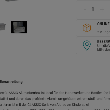
L
a
-
+
d
Se
ONLINE
2-5 Tage
RESERV
Um die V
bitte de
tbeschreibung
tec CLASSIC Aluminiumbox ist ideal für den Handwerker und Bastler. Die 
tattet und durch das profilierte Aluminiumgehäuse extrem stoß- und fo
rtieren ist mit der CLASSIC-Serie von Alutec ein Kinderspiel.