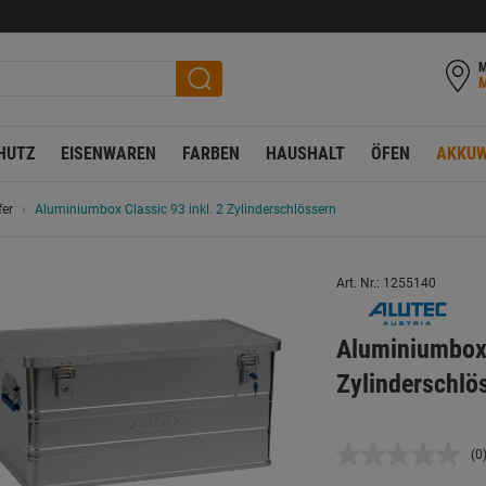
M
HUTZ
EISENWAREN
FARBEN
HAUSHALT
ÖFEN
AKKUW
er
Aluminiumbox Classic 93 inkl. 2 Zylinderschlössern
Art. Nr.: 1255140
Aluminiumbox 
Zylinderschlö
(0
K
B