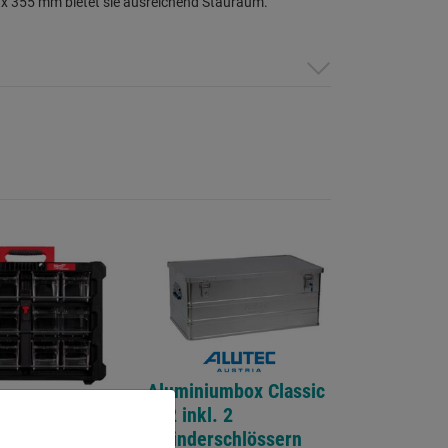
x 355 mm bietet sie ausreichend Stauraum.
Aluminiumbox Classic
142 inkl. 2
Zylinderschlössern