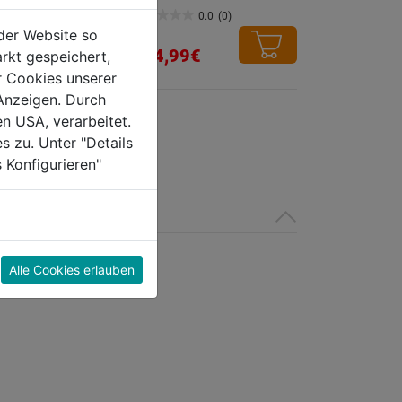
ntskasten
0.0
(0)
T
0.0
der Website so
0x386mm
von
154,99€
rkt gespeichert,
5
0.0
(0)
r Cookies unserer
Sternen.
Anzeigen. Durch
€
en USA, verarbeitet.
s zu. Unter "Details
 Konfigurieren"
Alle Cookies erlauben