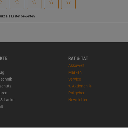
KTE
RAT & TAT
Akkuwelt
ug
Marken
technik
Service
sschutz
% Aktionen %
aren
Ratgeber
 & Lacke
Newsletter
lt