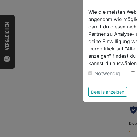
Werk
Basis
Wie die meisten Web
SYST
angenehm wie möglich
VERGLEICHEN
damit du diesen nic
0.0
Partner zu Analyse-
von
139,
deine Einwilligung w
5
Durch Klick auf "All
Sternen
anzeigen" findest du
kannst du auswählen
Weitere Informatione
Notwendig
Bewer
Details anzeigen