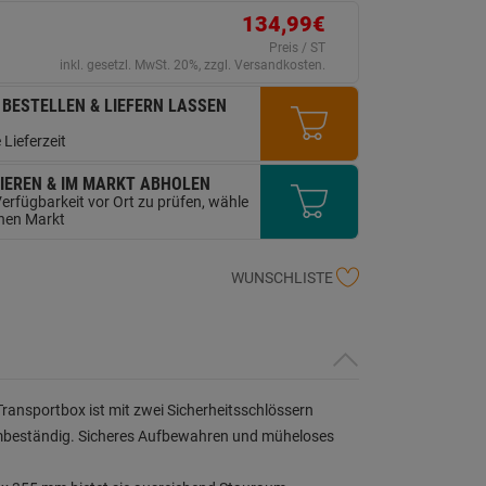
ink
134,99€
uf
erselben
Preis / ST
ite.
inkl. gesetzl. MwSt. 20%, zzgl. Versandkosten.
 BESTELLEN & LIEFERN LASSEN
 Lieferzeit
IEREN & IM MARKT ABHOLEN
erfügbarkeit vor Ort zu prüfen, wähle
inen Markt
WUNSCHLISTE
Transportbox ist mit zwei Sicherheitsschlössern
rmbeständig. Sicheres Aufbewahren und müheloses