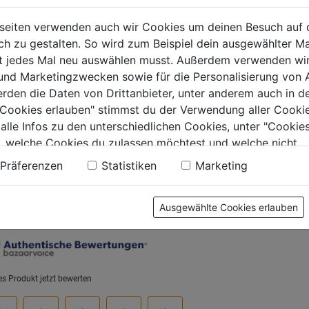
zeugkoffer-
Kühlbox PACKOUT
Sortime
-Set 6in1 QBRICK
PACKOU
seiten verwenden auch wir Cookies um deinen Besuch auf 
EM
170x50
 zu gestalten. So wird zum Beispiel dein ausgewählter Ma
0.0
(0)
0.0
(0)
ht jedes Mal neu auswählen musst. Außerdem verwenden wi
0.0
0.0
 und Marketingzwecken sowie für die Personalisierung von 
von
von
99€
144,99€
154,99
erden die Daten von Drittanbieter, unter anderem auch in d
5
5
e Cookies erlauben" stimmst du der Verwendung aller Cookie
.
Sternen.
Sternen.
 alle Infos zu den unterschiedlichen Cookies, unter "Cookies
, welche Cookies du zulassen möchtest und welche nicht.
n findest du in unserer
Datenschutzerklärung
.
Präferenzen
Statistiken
Marketing
tung
Ausgewählte Cookies erlauben