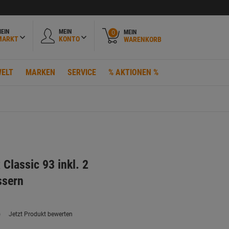
EIN
MEIN
MEIN
0
MARKT
KONTO
WARENKORB
ELT
MARKEN
SERVICE
% AKTIONEN %
Classic 93 inkl. 2
ssern
)
Jetzt Produkt bewerten
ein
eurteilungswert.