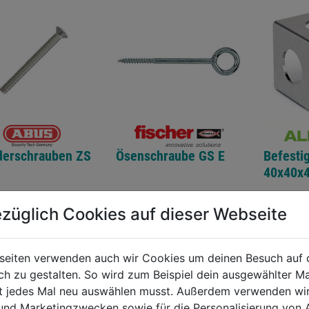
derschrauben ZS
Ösenschraube GS E
Befesti
40x40x
0.0
(0)
0.0
(0)
züglich Cookies auf dieser Webseite
0.0
0.0
von
von
€
3,99€
4,49€
5
5
seiten verwenden auch wir Cookies um deinen Besuch auf 
.
Sternen.
Sternen.
 zu gestalten. So wird zum Beispiel dein ausgewählter Ma
ht jedes Mal neu auswählen musst. Außerdem verwenden wi
 und Marketingzwecken sowie für die Personalisierung von 