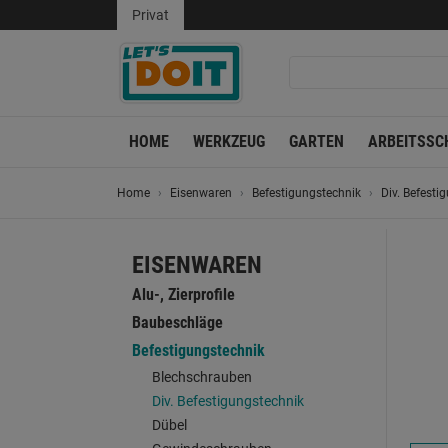
Privat
HOME
WERKZEUG
GARTEN
ARBEITSSC
Home
Eisenwaren
Befestigungstechnik
Div. Befesti
EISENWAREN
Alu-, Zierprofile
Baubeschläge
Befestigungstechnik
Blechschrauben
Div. Befestigungstechnik
Dübel