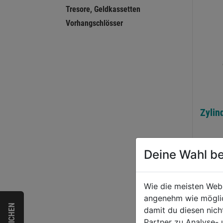
Tresore, Geldkassetten
Vorhangschlösser
Zylin
Deine Wahl be
0.0
von
3,89
5
Wie die meisten Web
Sternen
angenehm wie möglich
damit du diesen nic
Partner zu Analyse-