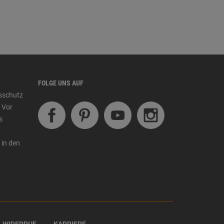
FOLGE UNS AUF
tsschutz
 Vor
s
 in den
WIDERRUF
KARRIERE