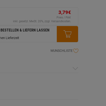
ink
uf
erselben
ite.
3,79€
Preis / PAK
inkl. gesetzl. MwSt. 20%, zzgl. Versandkosten.
 BESTELLEN & LIEFERN LASSEN
en Lieferzeit
WUNSCHLISTE