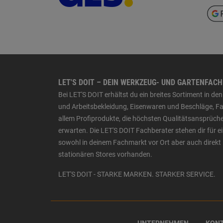
LET'S DOIT – DEIN WERKZEUG- UND GARTENFAC
Bei LET'S DOIT erhältst du ein breites Sortiment in 
und Arbeitsbekleidung, Eisenwaren und Beschläge, Far
allem Profiprodukte, die höchsten Qualitätsansprüche
erwarten. Die LET'S DOIT Fachberater stehen dir für
sowohl in deinem Fachmarkt vor Ort aber auch direkt 
stationären Stores vorhanden.
LET'S DOIT - STARKE MARKEN. STARKER SERVICE.
UNTERNEHMEN
KON