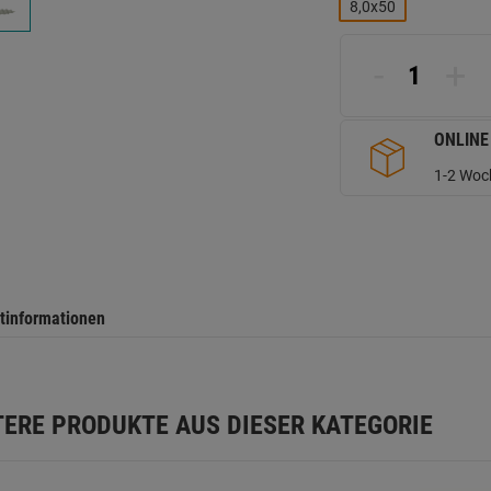
L
8,0x50
a
d
Se
-
+
ONLINE
1-2 Woch
tinformationen
TERE PRODUKTE AUS DIESER KATEGORIE