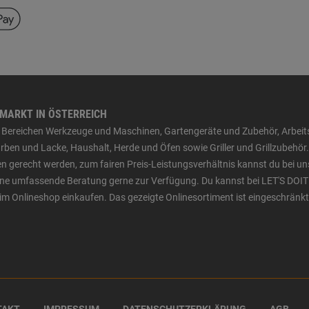
HMARKT IN ÖSTERREICH
den Bereichen Werkzeuge und Maschinen, Gartengeräte und Zubehör, Arbei
ben und Lacke, Haushalt, Herde und Öfen sowie Griller und Grillzubehör.
n gerecht werden, zum fairen Preis-Leistungsverhältnis kannst du bei un
 eine umfassende Beratung gerne zur Verfügung. Du kannst bei LET'S DOIT
im Onlineshop einkaufen. Das gezeigte Onlinesortiment ist eingeschränkt
TAKT
IMPRESSUM
DATENSCHUTZERKLÄRUNG
AGB