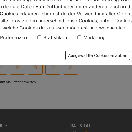
tung
erden die Daten von Drittanbieter, unter anderem auch in d
e Cookies erlauben" stimmst du der Verwendung aller Cookie
 alle Infos zu den unterschiedlichen Cookies, unter "Cookies
, welche Cookies du zulassen möchtest und welche nicht.
n findest du in unserer
Datenschutzerklärung
.
Präferenzen
Statistiken
Marketing
Ausgewählte Cookies erlauben
KTE
RAT & TAT