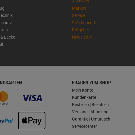
Akkuwelt
ug
Marken
technik
Service
sschutz
% Aktionen %
aren
Ratgeber
 & Lacke
Newsletter
lt
NGSARTEN
FRAGEN ZUM SHOP
Mein Konto
Kundenkarte
Bestellen | Bezahlen
Versand | Abholung
Garantie | Umtausch
Servicecenter