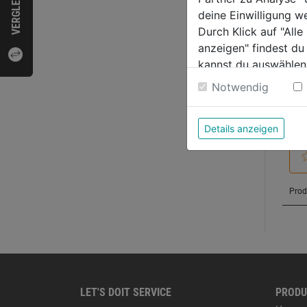
VERGLEICHEN
Bewer
deine Einwilligung w
Durch Klick auf "All
anzeigen" findest du
kannst du auswählen
Weitere Informatione
Notwendig
Details anzeigen
LET'S DOIT SERVICE
PRODU