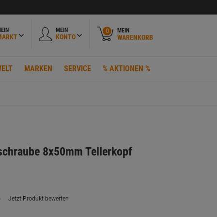
EIN
MEIN
MEIN
0
MARKT
KONTO
WARENKORB
ELT
MARKEN
SERVICE
% AKTIONEN %
schraube 8x50mm Tellerkopf
)
Jetzt Produkt bewerten
ein
eurteilungswert.