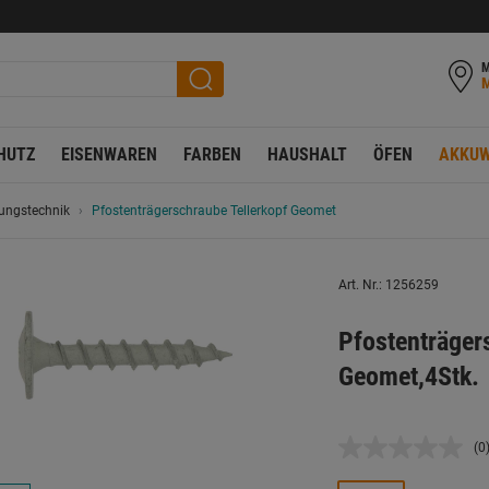
M
HUTZ
EISENWAREN
FARBEN
HAUSHALT
ÖFEN
AKKUW
gungstechnik
Pfostenträgerschraube Tellerkopf Geomet
Art. Nr.: 1256259
Pfostenträger
Geomet,4Stk.
(0
K
B