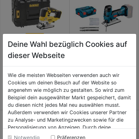
Deine Wahl bezüglich Cookies auf
Akku-Pendelhub-Stichsäge
Basis DCS334NT-XJ
dieser Webseite
Akku-Stichsäge GST 18V-LI S
0.0
(0)
solo CLC L-Boxx
0.0
239,99€
von
Wie die meisten Webseiten verwenden auch wir
0.0
(0)
0.0
5
Cookies um deinen Besuch auf der Website so
239,99€
von
Sternen.
angenehm wie möglich zu gestalten. So wird zum
5
Beispiel dein ausgewählter Markt gespeichert, damit
Sternen.
du diesen nicht jedes Mal neu auswählen musst.
Außerdem verwenden wir Cookies unserer Partner
zu Analyse- und Marketingzwecken sowie für die
Personalisierung von Anzeigen. Durch deine
Einwilligung werden die Daten von Drittanbieter,
Notwendig
Präferenzen