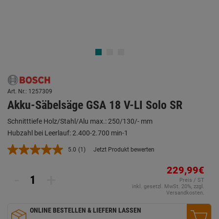
Art. Nr.: 1257309
Akku-Säbelsäge GSA 18 V-LI Solo SR
Schnitttiefe Holz/Stahl/Alu max.: 250/130/- mm
Hubzahl bei Leerlauf: 2.400-2.700 min-1
5.0
(1)
Jetzt Produkt bewerten
Bewertung
lesen.
Link
229,99€
-
+
auf
Preis / ST
derselben
inkl. gesetzl. MwSt. 20%, zzgl.
Seite.
Versandkosten.
ONLINE BESTELLEN & LIEFERN LASSEN