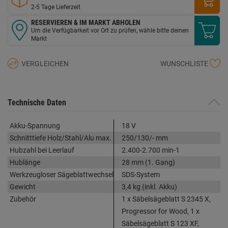
2-5 Tage Lieferzeit
RESERVIEREN & IM MARKT ABHOLEN
Um die Verfügbarkeit vor Ort zu prüfen, wähle bitte deinen
Markt
VERGLEICHEN
WUNSCHLISTE
Technische Daten
Akku-Spannung
18 V
Schnitttiefe Holz/Stahl/Alu max.
250/130/- mm
Hubzahl bei Leerlauf
2.400-2.700 min-1
Hublänge
28 mm (1. Gang)
Werkzeugloser Sägeblattwechsel
SDS-System
Gewicht
3,4 kg (inkl. Akku)
Zubehör
1 x Säbelsägeblatt S 2345 X,
Progressor for Wood, 1 x
Säbelsägeblatt S 123 XF,