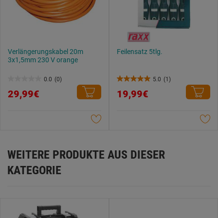
Verlängerungskabel 20m
Feilensatz 5tlg.
3x1,5mm 230 V orange
0.0
(0)
5.0
(1)
0.0
5.0
29,99€
19,99€
von
von
5
5
Sternen.
Sternen.
1
Bewertung
WEITERE PRODUKTE AUS DIESER
KATEGORIE