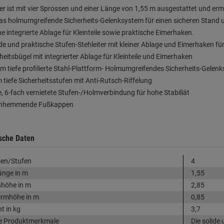
ter ist mit vier Sprossen und einer Länge von 1,55 m ausgestattet und erm
as holmumgreifende Sicherheits-Gelenksystem für einen sicheren Stand und
ne integrierte Ablage für Kleinteile sowie praktische Eimerhaken.
ide und praktische Stufen-Stehleiter mit kleiner Ablage und Eimerhaken für
rheitsbügel mit integrierter Ablage für Kleinteile und Eimerhaken
m tiefe profilierte Stahl-Plattform- Holmumgreifendes Sicherheits-Gelen
 tiefe Sicherheitsstufen mit Anti-Rutsch-Riffelung
le, 6-fach vernietete Stufen-/Holmverbindung für hohe Stabiliät
chhemmende Fußkappen
sche Daten
en/Stufen
4
länge in m
1,55
shöhe in m
2,85
ormhöhe in m
0,85
t in kg
3,7
e Produktmerkmale
Die solide 