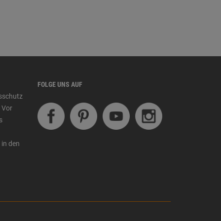
FOLGE UNS AUF
tsschutz
 Vor
s
 in den