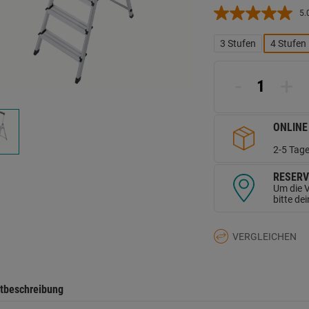
5.
3 Stufen
4 Stufen
-
+
ONLINE
2-5 Tage
RESERV
Um die V
bitte de
VERGLEICHEN
tbeschreibung