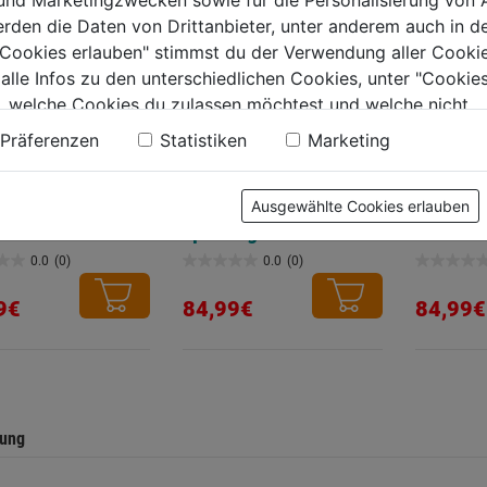
 und Marketingzwecken sowie für die Personalisierung von 
erden die Daten von Drittanbieter, unter anderem auch in d
e Cookies erlauben" stimmst du der Verwendung aller Cookie
 alle Infos zu den unterschiedlichen Cookies, unter "Cookies
, welche Cookies du zulassen möchtest und welche nicht.
n findest du in unserer
Datenschutzerklärung
.
Präferenzen
Statistiken
Marketing
eiter Alu Solidy
Holmverlängerung
Stehleit
z.Holzleiter 4-8
Ausgewählte Cookies erlauben
sprossig
0.0
(0)
0.0
(0)
0.0
0.0
von
von
9€
84,99€
84,99€
5
5
.
Sternen.
Sternen.
tung