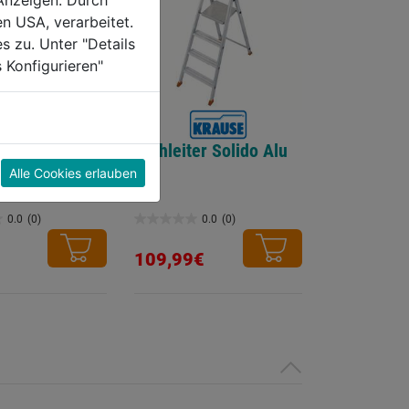
Anzeigen. Durch
en USA, verarbeitet.
s zu. Unter "Details
 Konfigurieren"
er Holz
Stehleiter Solido Alu
Alle Cookies erlauben
0.0
(0)
0.0
(0)
0.0
von
109,99€
5
Sternen.