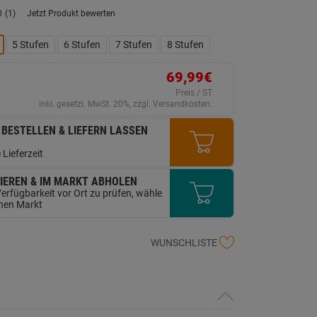
0
(1)
Jetzt Produkt bewerten
Bewertung
lesen.
Link
5 Stufen
6 Stufen
7 Stufen
8 Stufen
auf
derselben
Seite.
69,99€
Preis / ST
inkl. gesetzl. MwSt. 20%, zzgl. Versandkosten.
 BESTELLEN & LIEFERN LASSEN
 Lieferzeit
IEREN & IM MARKT ABHOLEN
erfügbarkeit vor Ort zu prüfen, wähle
inen Markt
WUNSCHLISTE