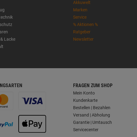
Akkuwelt
ug
Marken
technik
Service
sschutz
% Aktionen %
aren
Ratgeber
 & Lacke
Newsletter
lt
NGSARTEN
FRAGEN ZUM SHOP
Mein Konto
Kundenkarte
Bestellen | Bezahlen
Versand | Abholung
Garantie | Umtausch
Servicecenter