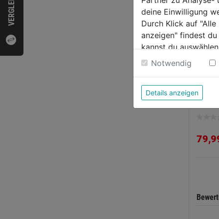
VERGLEICHEN
Partner zu Analyse-
deine Einwilligung w
Durch Klick auf "All
anzeigen" findest du
kannst du auswählen
Weitere Informatione
Notwendig
Stehl
Details anzeigen
0.0
von
79,9
5
Sternen
Bewer