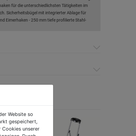
aken für die unterschiedlichsten Tätigkeiten im
h. Sicherheitsbügel mit integrierter Ablage für
und Eimerhaken - 250 mm tiefe profilierte Stahl-
der Website so
rkt gespeichert,
r Cookies unserer