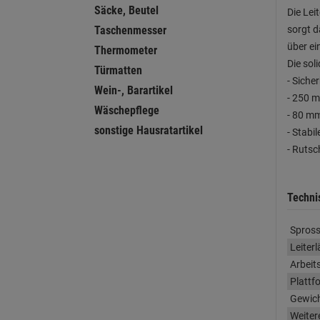
Säcke, Beutel
Die Lei
sorgt d
Taschenmesser
über ei
Thermometer
Die sol
Türmatten
- Siche
Wein-, Barartikel
- 250 m
Wäschepflege
- 80 mm
sonstige Hausratartikel
- Stabi
- Ruts
Techni
Spross
Leiter
Arbeit
Plattf
Gewich
Weiter