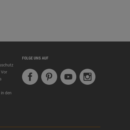
FOLGE UNS AUF
tsschutz
 Vor
s
 in den