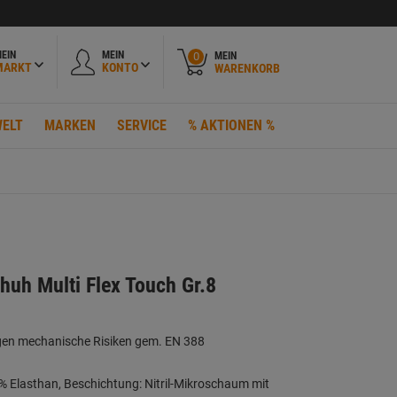
EIN
MEIN
MEIN
0
MARKT
KONTO
WARENKORB
ELT
MARKEN
SERVICE
% AKTIONEN %
huh Multi Flex Touch Gr.8
gen mechanische Risiken gem. EN 388
4% Elasthan, Beschichtung: Nitril-Mikroschaum mit