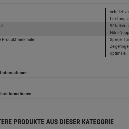
schützt v
Leistungs
al
96% Nylon,
Nitril-Nop
e Produktmerkmale
Speziell f
Zeigefing
optimale Fi
tinformationen
llerinformationen
TERE PRODUKTE AUS DIESER KATEGORIE