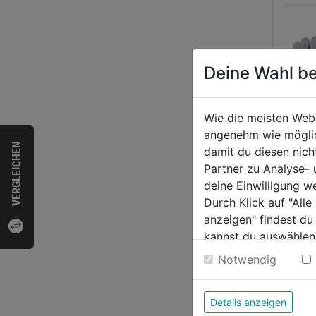
Deine Wahl be
Wie die meisten Web
angenehm wie möglich
VERGLEICHEN
damit du diesen nic
Partner zu Analyse-
Schw
deine Einwilligung w
35 c
Durch Klick auf "All
anzeigen" findest du
kannst du auswählen
0.0
Weitere Informatione
Notwendig
von
6,59
5
Sternen
Details anzeigen