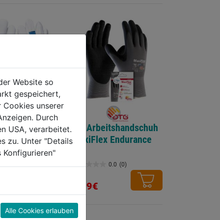
der Website so
rkt gespeichert,
r Cookies unserer
Anzeigen. Durch
andschuh 4-6
SB-Arbeitshandschuh
en USA, verarbeitet.
remium Blue
MaxiFlex Endurance
s zu. Unter "Details
 Konfigurieren"
0.0
(0)
0.0
(0)
0.0
von
6,79€
5
Sternen.
Alle Cookies erlauben