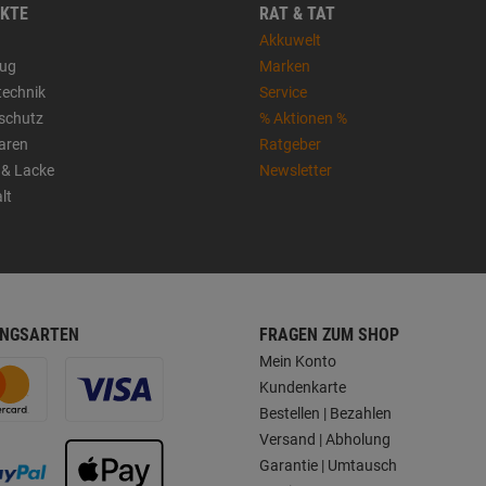
KTE
RAT & TAT
Akkuwelt
ug
Marken
technik
Service
sschutz
% Aktionen %
aren
Ratgeber
 & Lacke
Newsletter
lt
NGSARTEN
FRAGEN ZUM SHOP
Mein Konto
Kundenkarte
Bestellen | Bezahlen
Versand | Abholung
Garantie | Umtausch