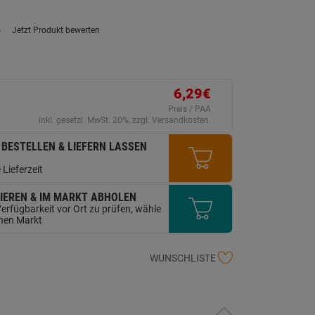
)
Jetzt Produkt bewerten
ein
eurteilungswert.
ink
uf
erselben
ite.
6,29€
Preis / PAA
inkl. gesetzl. MwSt. 20%, zzgl. Versandkosten.
 BESTELLEN & LIEFERN LASSEN
 Lieferzeit
IEREN & IM MARKT ABHOLEN
erfügbarkeit vor Ort zu prüfen, wähle
inen Markt
WUNSCHLISTE