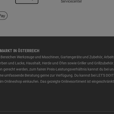
Servicecenter
HMARKT IN ÖSTERREICH
den Bereichen Werkzeuge und Maschinen, Gartengeräte und Zubehör, Arbei
ben und Lacke, Haushalt, Herde und Öfen sowie Griller und Grillzubehör.
n gerecht werden, zum fairen Preis-Leistungsverhältnis kannst du bei un
 eine umfassende Beratung gerne zur Verfügung. Du kannst bei LET'S DOIT
im Onlineshop einkaufen. Das gezeigte Onlinesortiment ist eingeschränkt