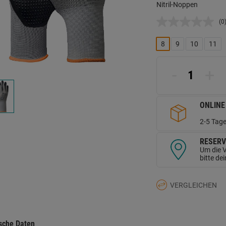
Nitril-Noppen
(0
K
B
L
8
9
10
11
a
d
Se
-
+
ONLINE
2-5 Tage
RESERV
Um die V
bitte de
VERGLEICHEN
sche Daten