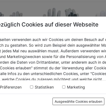
züglich Cookies auf dieser Webseite
seiten verwenden auch wir Cookies um deinen Besuch auf 
 zu gestalten. So wird zum Beispiel dein ausgewählter Ma
ht jedes Mal neu auswählen musst. Außerdem verwenden wi
 und Marketingzwecken sowie für die Personalisierung von 
eißerhandschuh
Arbeitshandschuh Uni
Kinderh
erden die Daten von Drittanbieter, unter anderem auch in d
m-15 cm
Fit Comfort grau
Jahre P
e Cookies erlauben" stimmst du der Verwendung aller Cookie
Junior
 alle Infos zu den unterschiedlichen Cookies, unter "Cookies
, welche Cookies du zulassen möchtest und welche nicht.
0.0
(0)
0.0
(0)
0.0
0.0
n findest du in unserer
Datenschutzerklärung
.
Präferenzen
Statistiken
Marketing
von
von
€
6,59€
6,79€
5
5
.
Sternen.
Sternen.
Ausgewählte Cookies erlauben