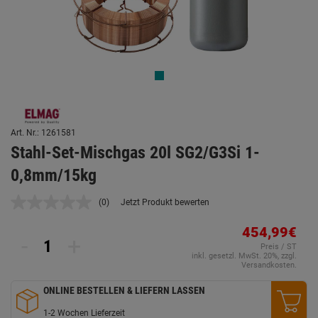
Art. Nr.: 1261581
Stahl-Set-Mischgas 20l SG2/G3Si 1-
0,8mm/15kg
(0)
Jetzt Produkt bewerten
Kein
Beurteilungswert.
Link
454,99€
-
+
auf
Preis / ST
derselben
inkl. gesetzl. MwSt. 20%, zzgl.
Seite.
Versandkosten.
ONLINE BESTELLEN & LIEFERN LASSEN
1-2 Wochen Lieferzeit