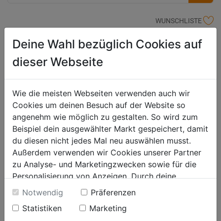
WUNSCHLISTE
Deine Wahl bezüglich Cookies auf
Produktbeschreibung
dieser Webseite
bestehend aus: 1 Rolle Schweißdraht 0,8 mm/15 kg SG2/G3Si 1, 1x
Wie die meisten Webseiten verwenden auch wir
Stahlflasche Mischgas 20 Liter gefüllt, UN 1956 verdichtetes Gas
Cookies um deinen Besuch auf der Website so
n.a.g. (Argon + Kohlendioxid), Klasse 2; ADR Beförderung
angenehm wie möglich zu gestalten. So wird zum
Beispiel dein ausgewählter Markt gespeichert, damit
Produktinformationen
du diesen nicht jedes Mal neu auswählen musst.
Außerdem verwenden wir Cookies unserer Partner
zu Analyse- und Marketingzwecken sowie für die
Personalisierung von Anzeigen. Durch deine
Einwilligung werden die Daten von Drittanbieter,
Notwendig
Präferenzen
Bewertung
unter anderem auch in den USA, verarbeitet.
Statistiken
Marketing
Durch Klick auf "Alle Cookies erlauben" stimmst du