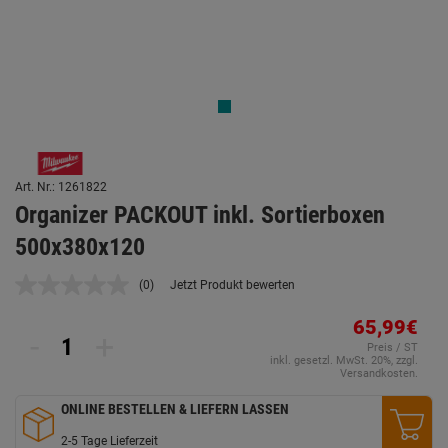
Art. Nr.: 1261822
Organizer PACKOUT inkl. Sortierboxen
500x380x120
(0)
Jetzt Produkt bewerten
Kein
Beurteilungswert.
Link
65,99€
-
+
auf
Preis / ST
derselben
inkl. gesetzl. MwSt. 20%, zzgl.
Seite.
Versandkosten.
ONLINE BESTELLEN & LIEFERN LASSEN
2-5 Tage Lieferzeit