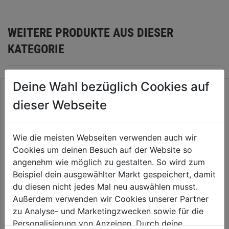
WEITERE PRODUKTE AUS DIESER
KATEGORIE
Deine Wahl bezüglich Cookies auf
dieser Webseite
Wie die meisten Webseiten verwenden auch wir
Cookies um deinen Besuch auf der Website so
angenehm wie möglich zu gestalten. So wird zum
Beispiel dein ausgewählter Markt gespeichert, damit
du diesen nicht jedes Mal neu auswählen musst.
Transportbox PACKOUT
Montageplatte XL PACKOUT
Außerdem verwenden wir Cookies unserer Partner
475x390x250mm
760x510x300mm
zu Analyse- und Marketingzwecken sowie für die
Personalisierung von Anzeigen. Durch deine
0.0
(0)
0.0
(0)