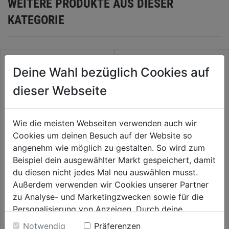
WEITERE PRODUKTE AUS DIESER
KATEGORIE
Deine Wahl bezüglich Cookies auf
dieser Webseite
Wie die meisten Webseiten verwenden auch wir
Cookies um deinen Besuch auf der Website so
angenehm wie möglich zu gestalten. So wird zum
Beispiel dein ausgewählter Markt gespeichert, damit
Diamant-Bohrkrone DM 6mm
Diamant-Bohrkrone DM 8mm
du diesen nicht jedes Mal neu auswählen musst.
für Winkelschleifer M14,1
für Winkelschleifer M14,1
Außerdem verwenden wir Cookies unserer Partner
zu Analyse- und Marketingzwecken sowie für die
0.0
(0)
0.0
(0)
0.0
0.0
Personalisierung von Anzeigen. Durch deine
19,59€
21,59€
von
von
Einwilligung werden die Daten von Drittanbieter,
Notwendig
Präferenzen
5
5