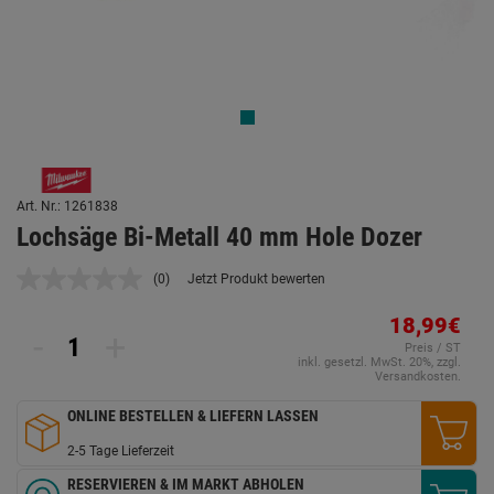
Art. Nr.: 1261838
Lochsäge Bi-Metall 40 mm Hole Dozer
(0)
Jetzt Produkt bewerten
Kein
Beurteilungswert.
Link
18,99€
-
+
auf
Preis / ST
derselben
inkl. gesetzl. MwSt. 20%, zzgl.
Seite.
Versandkosten.
ONLINE BESTELLEN & LIEFERN LASSEN
2-5 Tage Lieferzeit
RESERVIEREN & IM MARKT ABHOLEN