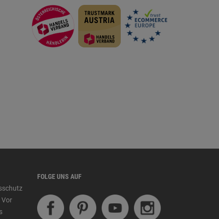
FOLGE UNS AUF
tsschutz
 Vor
s