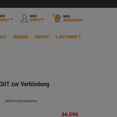
EIN
MEIN
MEIN
0
MARKT
KONTO
WARENKORB
ELT
MARKEN
SERVICE
% AKTIONEN %
OUT zur Verbindung
)
Jetzt Produkt bewerten
ein
eurteilungswert.
ink
36,59€
uf