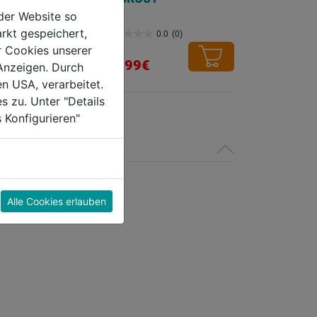
0x200mm, 5
der Website so
rkt gespeichert,
0.0
(0)
0.0
(0)
0.0
r Cookies unserer
von
40,99€
Anzeigen. Durch
5
en USA, verarbeitet.
Sternen.
s zu. Unter "Details
 Konfigurieren"
Alle Cookies erlauben