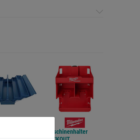
Maschinenhalter
ugkasten
PACKOUT