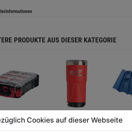
llerinformationen
TERE PRODUKTE AUS DIESER KATEGORIE
züglich Cookies auf dieser Webseite
izer Compact
Thermobecher
Metall-
OUT
PACKOUT 591 ml
Werkze