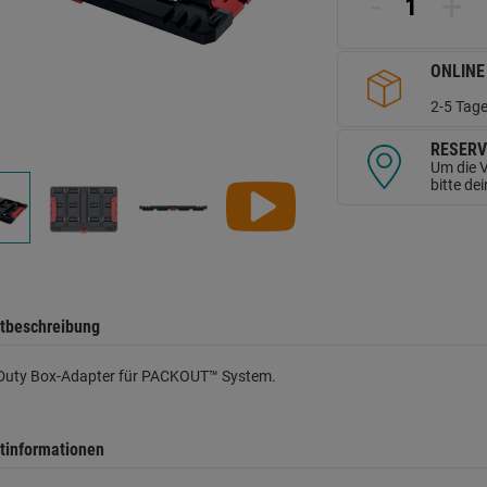
-
+
d
Se
ONLINE
2-5 Tage
RESERV
Um die V
bitte de
tbeschreibung
Duty Box-Adapter für PACKOUT™ System.
tinformationen