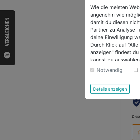
inkl.
Wie die meisten Web
250x
angenehm wie möglich
0.0
VERGLEICHEN
damit du diesen nic
von
37,9
Partner zu Analyse-
5
deine Einwilligung w
Sternen
Durch Klick auf "All
anzeigen" findest du
kannst du auswählen
Bewer
Weitere Informatione
Notwendig
Details anzeigen