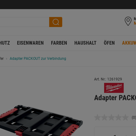
M
HUTZ
EISENWAREN
FARBEN
HAUSHALT
ÖFEN
AKKUW
er
Adapter PACKOUT zur Verbindung
Art. Nr.: 1261929
Adapter PACK
(0
K
B
L
a