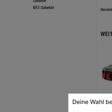
Zubehör
KFZ-Zubehör
Herste
WEI
Deine Wahl be
Organ
PACK