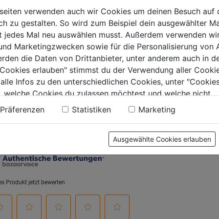
Sortierboxen
530x20
seiten verwenden auch wir Cookies um deinen Besuch auf 
380x120
Fächer
 zu gestalten. So wird zum Beispiel dein ausgewählter Ma
0.0
(0)
0.0
(0)
0.0
0.0
ht jedes Mal neu auswählen musst. Außerdem verwenden wi
von
von
9€
38,59€
39,99€
 und Marketingzwecken sowie für die Personalisierung von 
5
5
erden die Daten von Drittanbieter, unter anderem auch in d
.
Sternen.
Sternen.
e Cookies erlauben" stimmst du der Verwendung aller Cookie
 alle Infos zu den unterschiedlichen Cookies, unter "Cookies
, welche Cookies du zulassen möchtest und welche nicht.
tung
n findest du in unserer
Datenschutzerklärung
.
Präferenzen
Statistiken
Marketing
Ausgewählte Cookies erlauben