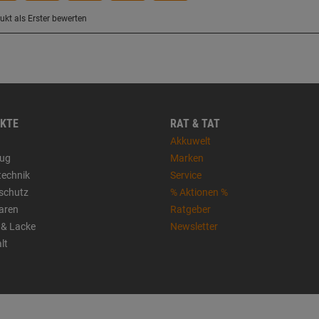
KTE
RAT & TAT
Akkuwelt
ug
Marken
technik
Service
sschutz
% Aktionen %
aren
Ratgeber
 & Lacke
Newsletter
lt