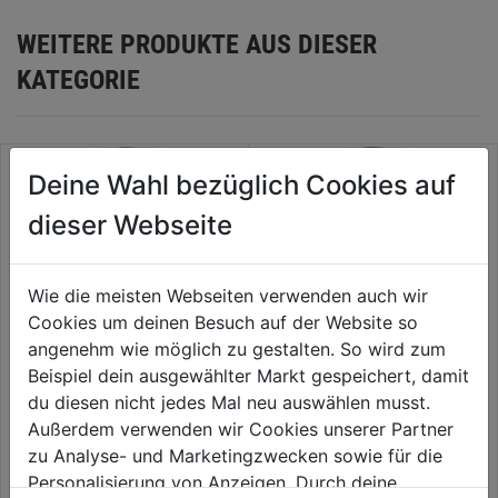
WEITERE PRODUKTE AUS DIESER
KATEGORIE
Deine Wahl bezüglich Cookies auf
dieser Webseite
Wie die meisten Webseiten verwenden auch wir
Cookies um deinen Besuch auf der Website so
angenehm wie möglich zu gestalten. So wird zum
Beispiel dein ausgewählter Markt gespeichert, damit
du diesen nicht jedes Mal neu auswählen musst.
Trennscheibe Basic Cut-All
Diamanttrennscheibe Basic
125x1x22,23mm 10 Stk/Dose
1A1R DCTB1
Außerdem verwenden wir Cookies unserer Partner
zu Analyse- und Marketingzwecken sowie für die
0.0
(0)
0.0
(0)
0.0
0.0
Personalisierung von Anzeigen. Durch deine