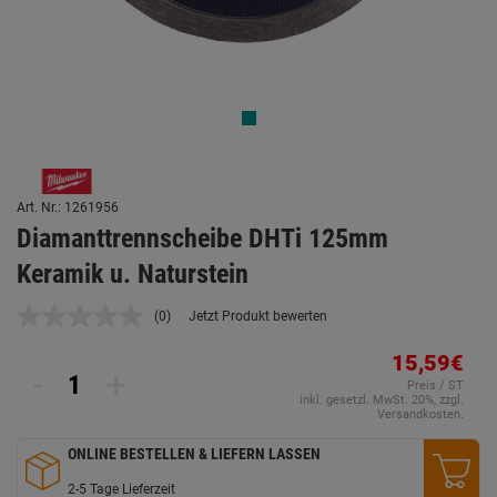
Art. Nr.: 1261956
Diamanttrennscheibe DHTi 125mm
Keramik u. Naturstein
(0)
Jetzt Produkt bewerten
Kein
Beurteilungswert.
Link
15,59€
-
+
auf
Preis / ST
derselben
inkl. gesetzl. MwSt. 20%, zzgl.
Seite.
Versandkosten.
ONLINE BESTELLEN & LIEFERN LASSEN
2-5 Tage Lieferzeit