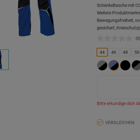
Schenkeltasche mit 
Weitere Produktmerkma
Bewegungsfreiheit, vo
gesichert, Knieschutzp
(0
K
B
L
44
46
48
50
a
d
Se
Bitte erkundige dich di
VERGLEICHEN