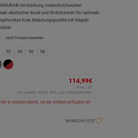
CORDURA®-Verstärkung, Knieschutztaschen
le: elastischer Bund und Stretchzonen für optimale
rgeformtes Knie, Belastungspunkte mit Riegeln
olster
)
Jetzt Produkt bewerten
ein
eurteilungswert.
ink
52
54
56
58
uf
erselben
ite.
114,99€
Preis / ST
inkl. gesetzl. MwSt. 20%, zzgl. Versandkosten.
rekt in deinem Markt, ob der Artikel verfügbar ist.
WUNSCHLISTE