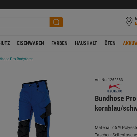
M
HUTZ
EISENWAREN
FARBEN
HAUSHALT
ÖFEN
AKKUW
dhose Pro Bodyforce
Art. Nr.: 1262383
Bundhose Pro 
kornblau/sch
Material: 65 % Polyes
Taschen: Seitentasch