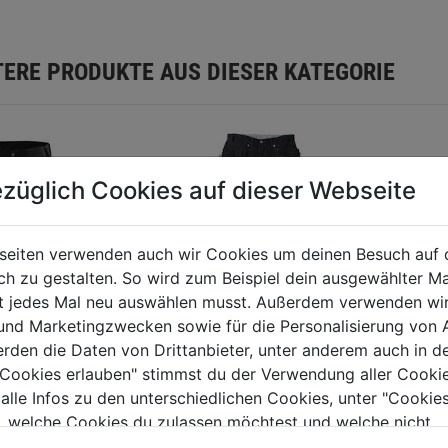
TERE PRODUKTE AUS DIESER KATEGORIE
züglich Cookies auf dieser Webseite
seiten verwenden auch wir Cookies um deinen Besuch auf 
 zu gestalten. So wird zum Beispiel dein ausgewählter Ma
ht jedes Mal neu auswählen musst. Außerdem verwenden wi
 und Marketingzwecken sowie für die Personalisierung von 
erden die Daten von Drittanbieter, unter anderem auch in d
Funktions Bundhose
e Cookies erlauben" stimmst du der Verwendung aller Cookie
110313
 alle Infos zu den unterschiedlichen Cookies, unter "Cookies
, welche Cookies du zulassen möchtest und welche nicht.
erker Stretch-
0.0
(0)
0.0
n findest du in unserer
Datenschutzerklärung
.