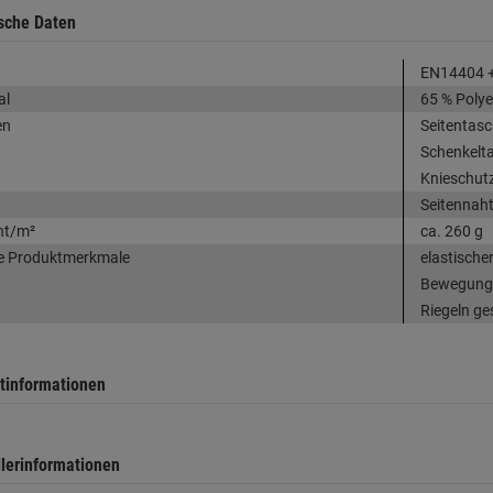
sche Daten
EN14404 +
al
65 % Polye
en
Seitentas
Schenkelt
Knieschut
Seitennah
ht/m²
ca. 260 g
e Produktmerkmale
elastische
Bewegungsf
Riegeln ge
tinformationen
llerinformationen