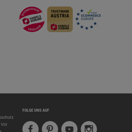
FOLGE UNS AUF
tsschutz
 Vor
s