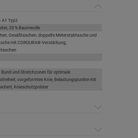
 A1 Typ2
ster, 35 % Baumwolle
chen, Gesäßtaschen, doppelte Meterstabtasche und
asche mit CORDURA®-Verstärkung,
ztaschen
t
r Bund und Stretchzonen für optimale
reiheit, vorgeformtes Knie, Belastungspunkte mit
sichert, Knieschutzpolster