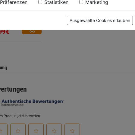
Präferenzen
Statistiken
Marketing
tshose schwarz
von
139,99€
5
0.0
(0)
Ausgewählte Cookies erlauben
Sternen.
99€
.
tung