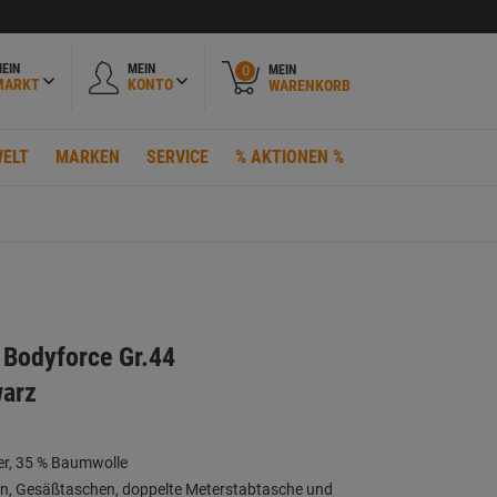
EIN
MEIN
MEIN
0
MARKT
KONTO
WARENKORB
ELT
MARKEN
SERVICE
% AKTIONEN %
Bodyforce Gr.44
warz
ter, 35 % Baumwolle
en, Gesäßtaschen, doppelte Meterstabtasche und