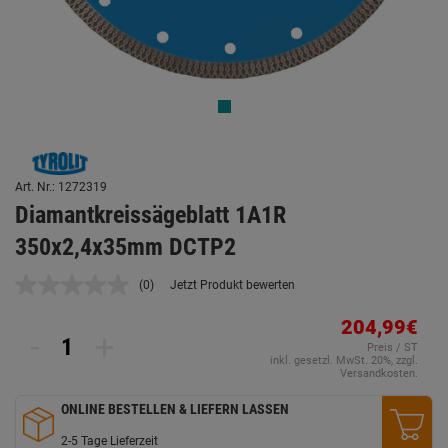
Art. Nr.: 1272319
Diamantkreissägeblatt 1A1R
350x2,4x35mm DCTP2
(0)
Jetzt Produkt bewerten
Kein
Beurteilungswert.
Link
204,99€
-
+
auf
Preis / ST
derselben
inkl. gesetzl. MwSt. 20%, zzgl.
Seite.
Versandkosten.
ONLINE BESTELLEN & LIEFERN LASSEN
2-5 Tage Lieferzeit