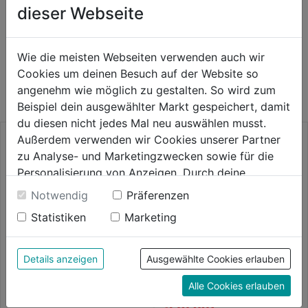
dieser Webseite
Wie die meisten Webseiten verwenden auch wir
WEITERE PRODUKTE AUS DIESER
Cookies um deinen Besuch auf der Website so
KATEGORIE
angenehm wie möglich zu gestalten. So wird zum
Beispiel dein ausgewählter Markt gespeichert, damit
du diesen nicht jedes Mal neu auswählen musst.
Außerdem verwenden wir Cookies unserer Partner
zu Analyse- und Marketingzwecken sowie für die
Personalisierung von Anzeigen. Durch deine
Einwilligung werden die Daten von Drittanbieter,
Notwendig
Präferenzen
unter anderem auch in den USA, verarbeitet.
Statistiken
Marketing
Durch Klick auf "Alle Cookies erlauben" stimmst du
der Verwendung aller Cookies zu. Unter "Details
HM-Bandsägeblatt
anzeigen" findest du alle Infos zu den
Details anzeigen
Ausgewählte Cookies erlauben
3850x27mm für STBS-500
unterschiedlichen Cookies, unter "Cookies
Arbeitstisch für Kapp u. Geh.
Alle Cookies erlauben
Konfigurieren" kannst du auswählen, welche Cookies
0.0
(0)
MSL 1000
0.0
du zulassen möchtest und welche nicht.