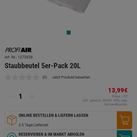
Art. Nr.: 1273038
Staubbeutel 5er-Pack 20L
(0)
Jetzt Produkt bewerten
Kein
Beurteilungswert.
Link
13,99€
-
+
auf
Preis / ST
derselben
inkl. gesetzl. MwSt. 20%, zzgl.
Seite.
Versandkosten.
ONLINE BESTELLEN & LIEFERN LASSEN
2-5 Tage Lieferzeit
RESERVIEREN & IM MARKT ABHOLEN