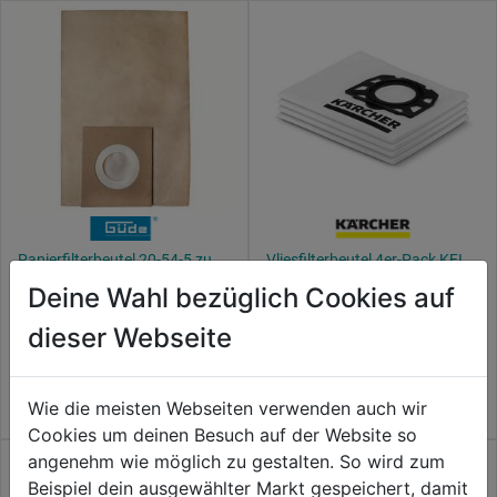
Papierfilterbeutel 20-54-5 zu
Vliesfilterbeutel 4er-Pack KFI
GWS 1600-20 - 5 Stk.
357
Deine Wahl bezüglich Cookies auf
0.0
(0)
4.7
(35)
dieser Webseite
0.0
4.7
14,99€
15,99€
von
von
5
5
Wie die meisten Webseiten verwenden auch wir
Sternen.
Sternen.
Cookies um deinen Besuch auf der Website so
35
angenehm wie möglich zu gestalten. So wird zum
Bewertungen
Beispiel dein ausgewählter Markt gespeichert, damit