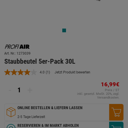
Art. Nr.: 1273039
Staubbeutel 5er-Pack 30L
4.0
(1)
Jetzt Produkt bewerten
Bewertung
lesen.
Link
16,99€
-
+
auf
Preis / ST
derselben
inkl. gesetzl. MwSt. 20%, zzgl.
Seite.
Versandkosten.
ONLINE BESTELLEN & LIEFERN LASSEN
2-5 Tage Lieferzeit
RESERVIEREN & IM MARKT ABHOLEN