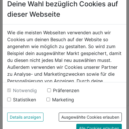
Deine Wahl bezüglich Cookies auf
dieser Webseite
Wie die meisten Webseiten verwenden auch wir
Cookies um deinen Besuch auf der Website so
angenehm wie möglich zu gestalten. So wird zum
Beispiel dein ausgewählter Markt gespeichert, damit
Teppichbodenbürste
Patronenfilter KFI 3310
du diesen nicht jedes Mal neu auswählen musst.
Außerdem verwenden wir Cookies unserer Partner
zu Analyse- und Marketingzwecken sowie für die
0.0
(0)
4.3
(15)
0.0
4.3
Personalisierung von Anzeigen. Durch deine
19,99€
19,99€
von
von
Einwilligung werden die Daten von Drittanbieter,
Notwendig
Präferenzen
5
5
unter anderem auch in den USA, verarbeitet.
Statistiken
Marketing
Sternen.
Sternen.
Durch Klick auf "Alle Cookies erlauben" stimmst du
15
der Verwendung aller Cookies zu. Unter "Details
Bewertungen
anzeigen" findest du alle Infos zu den
Details anzeigen
Ausgewählte Cookies erlauben
unterschiedlichen Cookies, unter "Cookies
Bewertung
Alle Cookies erlauben