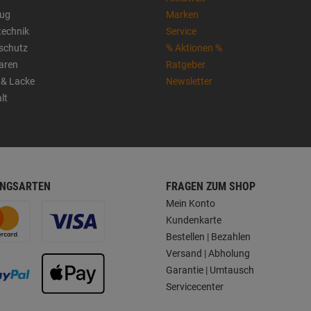
ug
Marken
technik
Service
sschutz
% Aktionen %
aren
Ratgeber
 & Lacke
Newsletter
lt
NGSARTEN
FRAGEN ZUM SHOP
Mein Konto
Kundenkarte
Bestellen | Bezahlen
Versand | Abholung
Garantie | Umtausch
Servicecenter