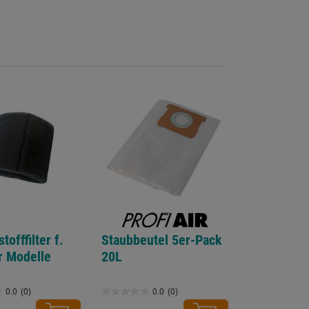
offfilter f.
Staubbeutel 5er-Pack
r Modelle
20L
0.0
(0)
0.0
(0)
0.0