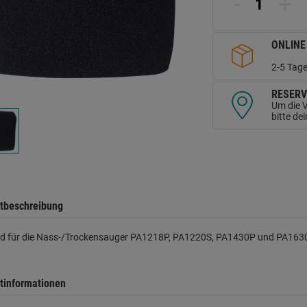
-
+
d
Se
ONLINE
2-5 Tage
RESERV
Um die V
bitte de
tbeschreibung
d für die Nass-/Trockensauger PA1218P, PA1220S, PA1430P und PA163
tinformationen