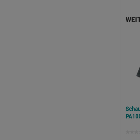
WEI
Schau
PA10
0.0