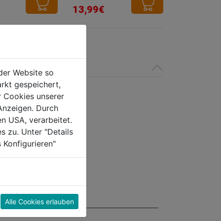
von
13,99€
5
Sternen.
der Website so
rkt gespeichert,
r Cookies unserer
Anzeigen. Durch
en USA, verarbeitet.
s zu. Unter "Details
 Konfigurieren"
Alle Cookies erlauben