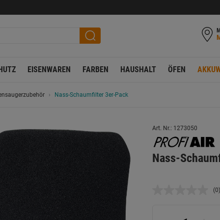
M
HUTZ
EISENWAREN
FARBEN
HAUSHALT
ÖFEN
AKKUW
ensaugerzubehör
Nass-Schaumfilter 3er-Pack
Art. Nr.: 1273050
Nass-Schaumfi
(0
K
B
L
a