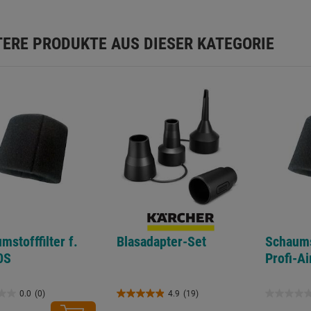
TERE PRODUKTE AUS DIESER KATEGORIE
mstofffilter f.
Blasadapter-Set
Schaumst
0S
Profi-Ai
0.0
(0)
4.9
(19)
4.9
0.0