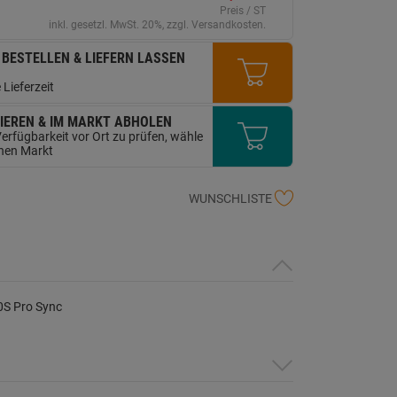
erselben
Preis / ST
ite.
inkl. gesetzl. MwSt. 20%, zzgl. Versandkosten.
 BESTELLEN & LIEFERN LASSEN
 Lieferzeit
IEREN & IM MARKT ABHOLEN
erfügbarkeit vor Ort zu prüfen, wähle
inen Markt
WUNSCHLISTE
0S Pro Sync