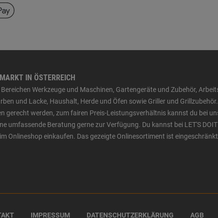
HMARKT IN ÖSTERREICH
den Bereichen Werkzeuge und Maschinen, Gartengeräte und Zubehör, Arbei
ben und Lacke, Haushalt, Herde und Öfen sowie Griller und Grillzubehör.
n gerecht werden, zum fairen Preis-Leistungsverhältnis kannst du bei un
 eine umfassende Beratung gerne zur Verfügung. Du kannst bei LET'S DOIT
im Onlineshop einkaufen. Das gezeigte Onlinesortiment ist eingeschränkt
TAKT
IMPRESSUM
DATENSCHUTZERKLÄRUNG
AGB