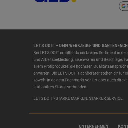
LET'S DOIT – DEIN WERKZEUG- UND GARTENFAC
Bei LET'S DOIT erhältst du ein breites Sortiment in 
und Arbeitsbekleidung, Eisenwaren und Beschläge, Far
allem Profiprodukte, die höchsten Qualitätsansprüche
erwarten. Die LET'S DOIT Fachberater stehen dir für
sowohl in deinem Fachmarkt vor Ort aber auch direkt 
stationären Stores vorhanden.
LET'S DOIT - STARKE MARKEN. STARKER SERVICE.
UNTERNEHMEN
KON