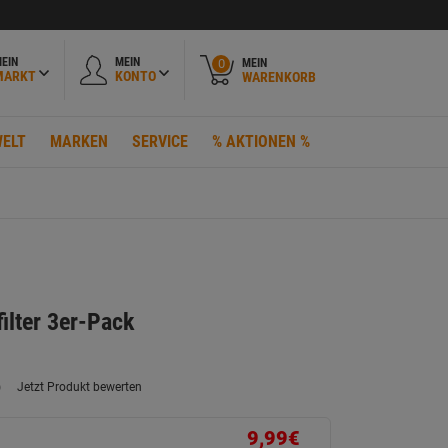
EIN
MEIN
MEIN
0
MARKT
KONTO
WARENKORB
ELT
MARKEN
SERVICE
% AKTIONEN %
lter 3er-Pack
)
Jetzt Produkt bewerten
ein
eurteilungswert.
ink
9,99€
uf