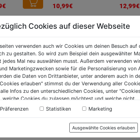
von
von
9€
10,99€
12,99€
5
5
.
Sternen.
Sternen.
züglich Cookies auf dieser Webseite
19
Bewertungen
tung
seiten verwenden auch wir Cookies um deinen Besuch auf 
 zu gestalten. So wird zum Beispiel dein ausgewählter Ma
ht jedes Mal neu auswählen musst. Außerdem verwenden wi
 und Marketingzwecken sowie für die Personalisierung von 
erden die Daten von Drittanbieter, unter anderem auch in d
e Cookies erlauben" stimmst du der Verwendung aller Cookie
 alle Infos zu den unterschiedlichen Cookies, unter "Cookies
, welche Cookies du zulassen möchtest und welche nicht.
n findest du in unserer
Datenschutzerklärung
.
Präferenzen
Statistiken
Marketing
Ausgewählte Cookies erlauben