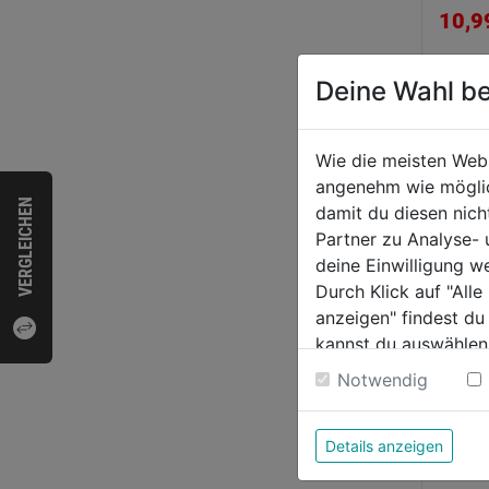
von
10,9
5
Sternen
Deine Wahl be
Bewer
Wie die meisten Web
angenehm wie möglich
VERGLEICHEN
damit du diesen nic
Partner zu Analyse-
deine Einwilligung w
Durch Klick auf "All
anzeigen" findest du
kannst du auswählen
Weitere Informatione
Notwendig
Details anzeigen