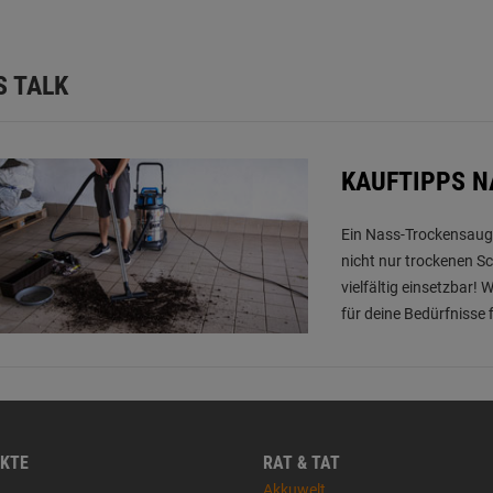
S TALK
KAUFTIPPS 
Ein Nass-Trockensauger
nicht nur trockenen S
vielfältig einsetzbar! 
für deine Bedürfnisse 
KTE
RAT & TAT
Akkuwelt