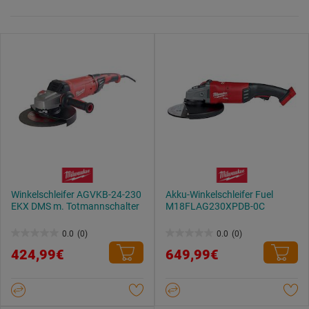
Winkelschleifer AGVKB-24-230
Akku-Winkelschleifer Fuel
EKX DMS m. Totmannschalter
M18FLAG230XPDB-0C
0.0
(0)
0.0
(0)
0.0
0.0
424,99€
649,99€
von
von
5
5
Sternen.
Sternen.