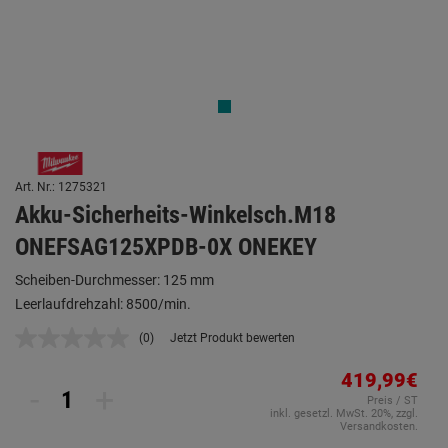
Art. Nr.: 1275321
Akku-Sicherheits-Winkelsch.M18
ONEFSAG125XPDB-0X ONEKEY
Scheiben-Durchmesser: 125 mm
Leerlaufdrehzahl: 8500/min.
(0)
Jetzt Produkt bewerten
Kein
Beurteilungswert.
Link
419,99€
-
+
auf
Preis / ST
derselben
inkl. gesetzl. MwSt. 20%, zzgl.
Seite.
Versandkosten.