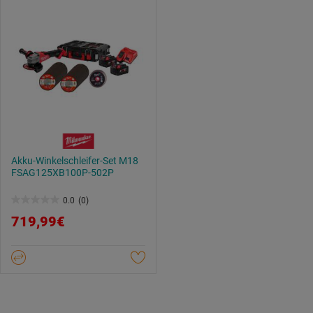
Akku-Winkelschleifer-Set M18
FSAG125XB100P-502P
0.0
(0)
0.0
719,99€
von
5
Sternen.