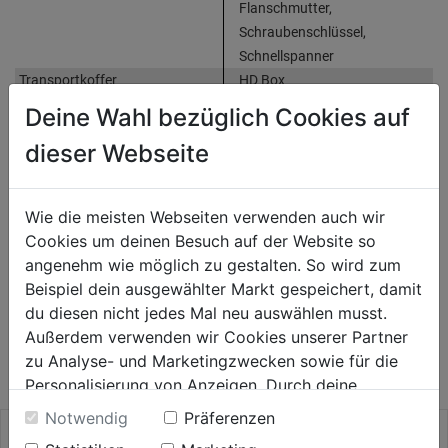
Flanschmutter,
Schraubenschlüssel,
Schnellspanner
Transportkoffer
HD Box
Zubehör
ohne Ladegerät und Akku
Deine Wahl bezüglich Cookies auf
dieser Webseite
Produktinformationen
Wie die meisten Webseiten verwenden auch wir
Cookies um deinen Besuch auf der Website so
Herstellerinformationen
angenehm wie möglich zu gestalten. So wird zum
Beispiel dein ausgewählter Markt gespeichert, damit
du diesen nicht jedes Mal neu auswählen musst.
Außerdem verwenden wir Cookies unserer Partner
AUCH INTERESSANT
zu Analyse- und Marketingzwecken sowie für die
Personalisierung von Anzeigen. Durch deine
Einwilligung werden die Daten von Drittanbieter,
Notwendig
Präferenzen
unter anderem auch in den USA, verarbeitet.