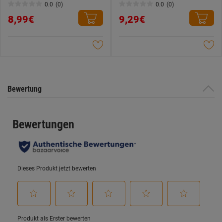
0.0
(0)
0.0
(0)
0.0
0.0
8,99€
9,29€
von
von
5
5
Sternen.
Sternen.
Bewertung