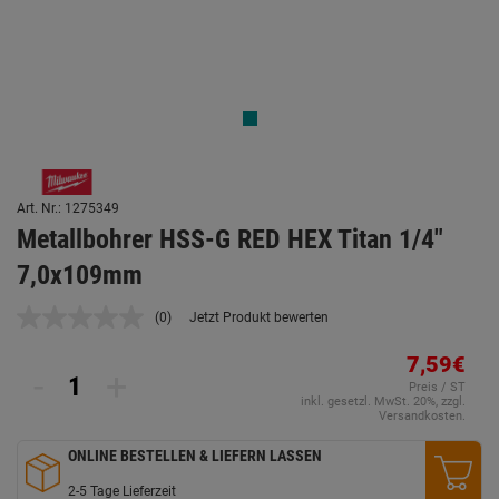
Art. Nr.: 1275349
Metallbohrer HSS-G RED HEX Titan 1/4"
7,0x109mm
(0)
Jetzt Produkt bewerten
Kein
Beurteilungswert.
Link
7,59€
-
+
auf
Preis / ST
derselben
inkl. gesetzl. MwSt. 20%, zzgl.
Seite.
Versandkosten.
ONLINE BESTELLEN & LIEFERN LASSEN
2-5 Tage Lieferzeit