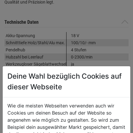
Qualität und Präzision legt.
Technische Daten
Akku-Spannung
18 V
Schnitttiefe Holz/Stahl/Alu max.
100/10/- mm
Pendelhub
4 Stufen
Hubzahl bei Leerlauf
0-2300/min
Werkzeugloser Sägeblattwechsel
ja
Anschluß für Staubabsaugung
ja
Deine Wahl bezüglich Cookies auf
Gewicht
1,80 kg (ohne Akku)
dieser Webseite
Weitere Produktmerkmale
Gehrungsschnitt
0°/15°/30°/45° links und rechts
einstellbar, Staubabsaugung
Wie die meisten Webseiten verwenden auch wir
anschließbar, Mitglied der
Cookies um deinen Besuch auf der Website so
Workers Best 18V Cordless
angenehm wie möglich zu gestalten. So wird zum
Power Family
Beispiel dein ausgewählter Markt gespeichert, damit
Zubehör
Parallelanschlag, 2