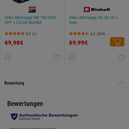
Akku-Stichsäge WB 18V-BSS
Akku-Stichsäge TE-JS 18 LI
CPF + 2,0 Ah-Startkit
Solo
5.0
(1)
4.5
(339)
5.0
4.5
69,98€
69,99€
von
von
5
5
Sternen.
Sternen.
1
339
Bewertung
Bewertungen
Bewertung