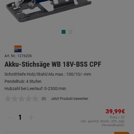
Art. Nr.: 1276206
Akku-Stichsäge WB 18V-BSS CPF
Schnitttiefe Holz/Stahl/Alu max.: 100/10/- mm
Pendelhub: 4 Stufen
Hubzahl bei Leerlauf: 0-2300/min
(0)
Jetzt Produkt bewerten
Kein
Beurteilungswert.
Link
39,99€
-
+
auf
Preis / ST
derselben
inkl. gesetzl. MwSt. 20%, zzgl.
Seite.
Versandkosten.