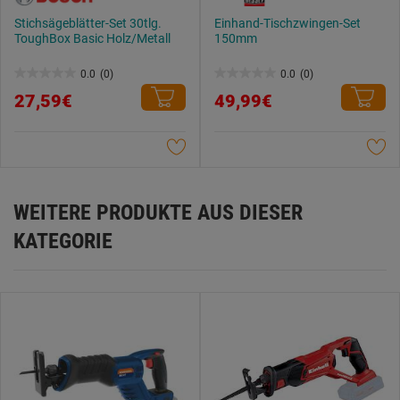
Stichsägeblätter-Set 30tlg.
Einhand-Tischzwingen-Set
ToughBox Basic Holz/Metall
150mm
0.0
(0)
0.0
(0)
0.0
0.0
27,59€
49,99€
von
von
5
5
Sternen.
Sternen.
WEITERE PRODUKTE AUS DIESER
KATEGORIE