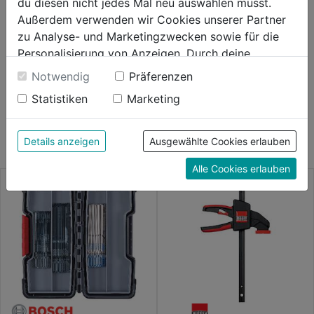
du diesen nicht jedes Mal neu auswählen musst.
Stichsägeblätter
Außerdem verwenden wir Cookies unserer Partner
zu Analyse- und Marketingzwecken sowie für die
Produktinformationen
Personalisierung von Anzeigen. Durch deine
Einwilligung werden die Daten von Drittanbieter,
Notwendig
Präferenzen
unter anderem auch in den USA, verarbeitet.
Statistiken
Marketing
Durch Klick auf "Alle Cookies erlauben" stimmst du
AUCH INTERESSANT
der Verwendung aller Cookies zu. Unter "Details
anzeigen" findest du alle Infos zu den
Details anzeigen
Ausgewählte Cookies erlauben
unterschiedlichen Cookies, unter "Cookies
Alle Cookies erlauben
Konfigurieren" kannst du auswählen, welche Cookies
du zulassen möchtest und welche nicht.
Weitere Informationen findest du in unserer
Datenschutzerklärung
.