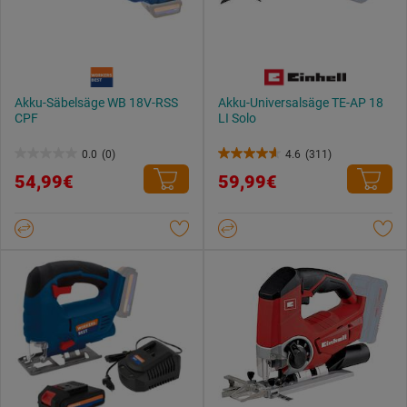
Akku-Säbelsäge WB 18V-RSS
Akku-Universalsäge TE-AP 18
CPF
LI Solo
0.0
(0)
4.6
(311)
0.0
4.6
54,99€
59,99€
von
von
5
5
Sternen.
Sternen.
311
Bewertungen