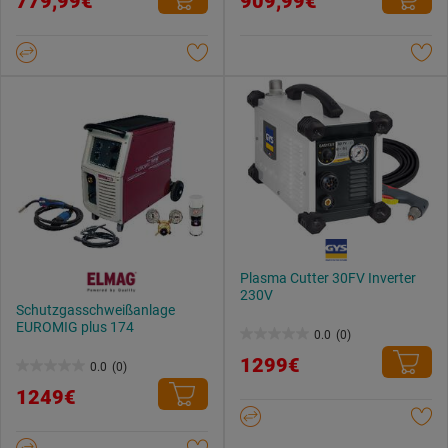
779,99€
909,99€
von
von
5
5
Sternen.
Sternen.
Plasma Cutter 30FV Inverter
230V
Schutzgasschweißanlage
EUROMIG plus 174
0.0
(0)
0.0
1299€
0.0
(0)
von
0.0
1249€
5
von
Sternen.
5