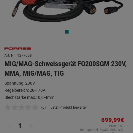
Art. Nr.: 1277008
MIG/MAG-Schweissgerät FO200SGM 230V,
MMA, MIG/MAG, TIG
Spannung: 230V
Regelbereich: 20-170A
Blechstärke max.: 0,6-4mm
(0)
Jetzt Produkt bewerten
Kein
Beurteilungswert.
Link
699,99€
-
+
auf
Preis / ST
derselben
inkl. gesetzl. MwSt. 20%, zzgl.