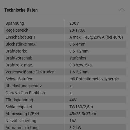
Technische Daten
Spannung
230V
Regelbereich
20-170A
Einschaltdauer 1
A max. 140@20% A (bei 40°C)
Blechstärke max.
0,6-4mm
Drahtstärke
0,6-1,2mm
Drahtvorschub
stufenlos
Drahtrolle max.
0,8 bzw. 5kg
Verschweißbare Elektroden
1,6-3,2mm
Schweißstufen
mit Potentiometer/synergic
Überlastungsschutz
ja
Gas/No Gas-Funktion
ja
Zündspannung
44V
Schlauchpaket
TW180/2,5m
Abmessung L/B/H
45x23,5x37cm
Netzabsicherung
16A
Aufnahmeleistung
3,2 kW