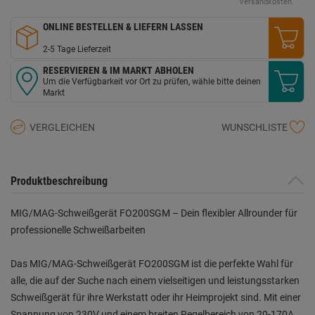
Seite.
Versandkosten.
ONLINE BESTELLEN & LIEFERN LASSEN
2-5 Tage Lieferzeit
RESERVIEREN & IM MARKT ABHOLEN
Um die Verfügbarkeit vor Ort zu prüfen, wähle bitte deinen
Markt
VERGLEICHEN
WUNSCHLISTE
Produktbeschreibung
MIG/MAG-Schweißgerät FO200SGM – Dein flexibler Allrounder für
professionelle Schweißarbeiten
Das MIG/MAG-Schweißgerät FO200SGM ist die perfekte Wahl für
alle, die auf der Suche nach einem vielseitigen und leistungsstarken
Schweißgerät für ihre Werkstatt oder ihr Heimprojekt sind. Mit einer
Spannung von 230V und einem breiten Regelbereich von 20-170A