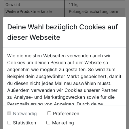
Gewicht
11 kg
Weitere Produktmerkmale
Polungs-Umschaltung beim
Schweißen GAS MIG-
Deine Wahl bezüglich Cookies auf
MAG/BRAZING; Arc-Force
Einstellung bei MMA
dieser Webseite
Zubehör
Komplett mit MIG-MAG-
Brenner, Massekabel und
Masseklemme
Wie die meisten Webseiten verwenden auch wir
Cookies um deinen Besuch auf der Website so
angenehm wie möglich zu gestalten. So wird zum
Produktinformationen
Beispiel dein ausgewählter Markt gespeichert, damit
du diesen nicht jedes Mal neu auswählen musst.
Außerdem verwenden wir Cookies unserer Partner
Herstellerinformationen
zu Analyse- und Marketingzwecken sowie für die
Personalisierung von Anzeigen. Durch deine
Einwilligung werden die Daten von Drittanbieter,
Notwendig
Präferenzen
unter anderem auch in den USA, verarbeitet.
AUCH INTERESSANT
Statistiken
Marketing
Durch Klick auf "Alle Cookies erlauben" stimmst du