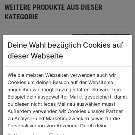
WEITERE PRODUKTE AUS DIESER
KATEGORIE
Deine Wahl bezüglich Cookies auf
dieser Webseite
Wie die meisten Webseiten verwenden auch wir
Cookies um deinen Besuch auf der Website so
angenehm wie möglich zu gestalten. So wird zum
Beispiel dein ausgewählter Markt gespeichert, damit
du diesen nicht jedes Mal neu auswählen musst.
Holz-Rankhilfe Leiter
Garten Pop-up bag Motiv 180l
60x120cm
Außerdem verwenden wir Cookies unserer Partner
zu Analyse- und Marketingzwecken sowie für die
0.0
(0)
0.0
(0)
0.0
0.0
Personalisierung von Anzeigen. Durch deine
19,99€
19,99€
von
von
Einwilligung werden die Daten von Drittanbieter,