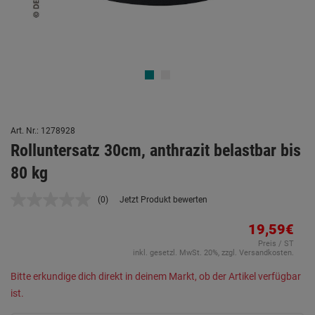
Art. Nr.: 1278928
Rolluntersatz 30cm, anthrazit belastbar bis
80 kg
(0)
Jetzt Produkt bewerten
Kein
Beurteilungswert.
Link
19,59€
auf
Preis / ST
derselben
inkl. gesetzl. MwSt. 20%, zzgl. Versandkosten.
Seite.
Bitte erkundige dich direkt in deinem Markt, ob der Artikel verfügbar
ist.