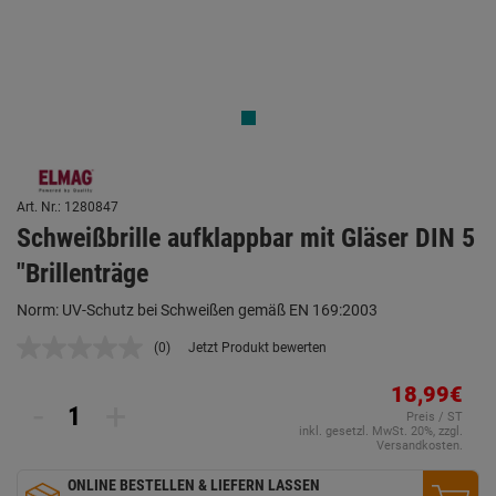
Art. Nr.: 1280847
Schweißbrille aufklappbar mit Gläser DIN 5
"Brillenträge
Norm: UV-Schutz bei Schweißen gemäß EN 169:2003
(0)
Jetzt Produkt bewerten
Kein
Beurteilungswert.
Link
18,99€
-
+
auf
Preis / ST
derselben
inkl. gesetzl. MwSt. 20%, zzgl.
Seite.
Versandkosten.
ONLINE BESTELLEN & LIEFERN LASSEN