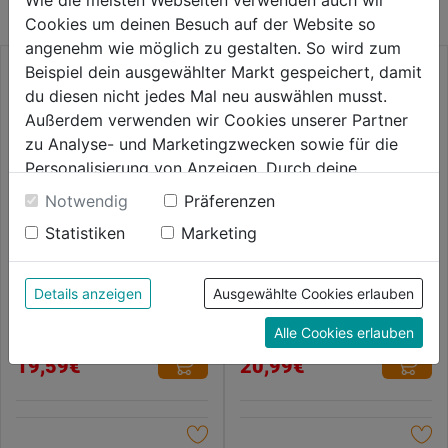
Cookies um deinen Besuch auf der Website so
angenehm wie möglich zu gestalten. So wird zum
Beispiel dein ausgewählter Markt gespeichert, damit
du diesen nicht jedes Mal neu auswählen musst.
Außerdem verwenden wir Cookies unserer Partner
zu Analyse- und Marketingzwecken sowie für die
Personalisierung von Anzeigen. Durch deine
Einwilligung werden die Daten von Drittanbieter,
Notwendig
Präferenzen
unter anderem auch in den USA, verarbeitet.
Statistiken
Marketing
Durch Klick auf "Alle Cookies erlauben" stimmst du
der Verwendung aller Cookies zu. Unter "Details
Überbrille
Schutzbrille Performance
anzeigen" findest du alle Infos zu den
Details anzeigen
Ausgewählte Cookies erlauben
unterschiedlichen Cookies, unter "Cookies
Alle Cookies erlauben
Konfigurieren" kannst du auswählen, welche Cookies
0.0
(0)
0.0
(0)
0.0
0.0
du zulassen möchtest und welche nicht.
19,59€
20,99€
von
von
Weitere Informationen findest du in unserer
5
5
Datenschutzerklärung
.
Sternen.
Sternen.