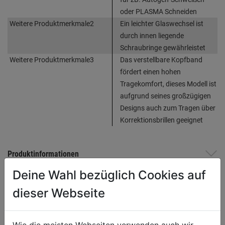
oder PLASMA Schneiden
Weitere Produktmerkmale2
Ein leichter Glaswechsel ist
durch innen liegende
Schraubringe gewährleistet
Weitere Produktmerkmale3
Das verstellbare Kopfband
fördert einen hohen
Tragekomfort, dieses Modell ist
aufgrund seines großzügigen
Designs auch zum Tragen über
Korrektionsbrillen geeignet
Produktinformationen
Deine Wahl bezüglich Cookies auf
dieser Webseite
WEITERE PRODUKTE AUS DIESER
KATEGORIE
Wie die meisten Webseiten verwenden auch wir