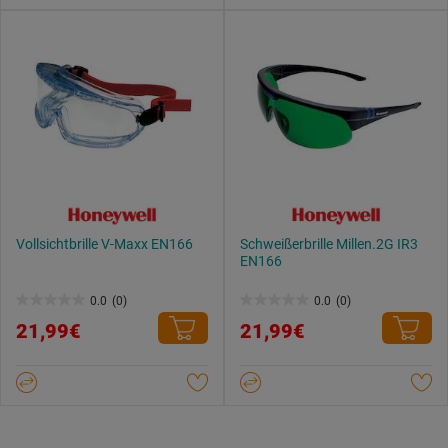
Vollsichtbrille V-Maxx EN166
Schweißerbrille Millen.2G IR3
EN166
0.0
(0)
0.0
(0)
0.0
0.0
21,99€
21,99€
von
von
5
5
Sternen.
Sternen.