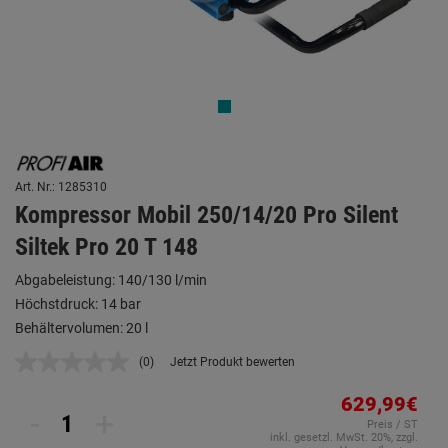
Art. Nr.: 1285310
Kompressor Mobil 250/14/20 Pro Silent
Siltek Pro 20 T 148
Abgabeleistung: 140/130 l/min
Höchstdruck: 14 bar
Behältervolumen: 20 l
(0)
Jetzt Produkt bewerten
Kein
Beurteilungswert.
Link
629,99€
-
+
auf
Preis / ST
derselben
inkl. gesetzl. MwSt. 20%, zzgl.