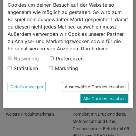
Cookies um deinen Besuch auf der Website so
angenehm wie möglich zu gestalten. So wird zum
Technische Daten
Beispiel dein ausgewählter Markt gespeichert, damit
du diesen nicht jedes Mal neu auswählen musst.
Motorleistung
1,5 kW (2,0 PS)
Außerdem verwenden wir Cookies unserer Partner
Spannung
230 V
zu Analyse- und Marketingzwecken sowie für die
Ansaugleistung
230 l/min
Personalisierung von Anzeigen. Durch deine
Abgabeleistung
140/130 l/min
Einwilligung werden die Daten von Drittanbieter,
Höchstdruck
14 bar
Notwendig
Präferenzen
unter anderem auch in den USA, verarbeitet.
Behältervolumen
20 l
Statistiken
Marketing
Durch Klick auf "Alle Cookies erlauben" stimmst du
Antrieb
direkt
der Verwendung aller Cookies zu. Unter "Details
Ölgeschmiert
nein
anzeigen" findest du alle Infos zu den
Anzahl Zylinder
2
Details anzeigen
Ausgewählte Cookies erlauben
unterschiedlichen Cookies, unter "Cookies
Drehzahl max.
1450 U/min
Alle Cookies erlauben
Konfigurieren" kannst du auswählen, welche Cookies
Maße
50/75/45 cm
du zulassen möchtest und welche nicht.
Gewicht
43,3 kg
Weitere Informationen findest du in unserer
Weitere Produktmerkmale
Komplett mit Druckminderer,
Datenschutzerklärung
.
Motorschutz und Filter;
Geräuscharmer Betrieb mit 65
dB(A) bzw. 85 dB LWA; 2