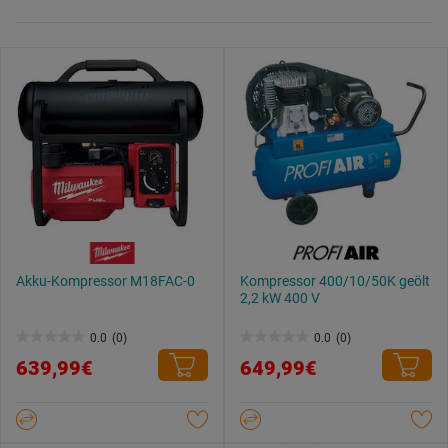
Akku-Kompressor M18FAC-0
Kompressor 400/10/50K geölt
2,2 kW 400 V
0.0
(0)
0.0
(0)
0.0
0.0
639,99€
649,99€
von
von
5
5
Sternen.
Sternen.