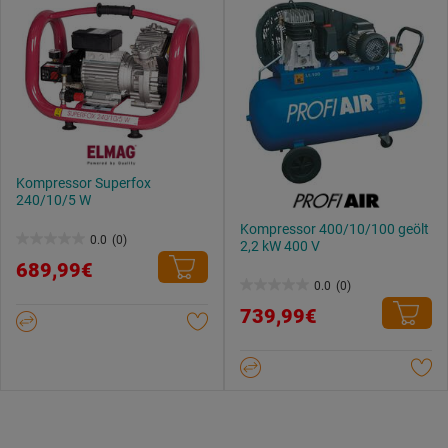
Kompressor Superfox
240/10/5 W
Kompressor 400/10/100 geölt
0.0
(0)
2,2 kW 400 V
0.0
689,99€
von
0.0
(0)
0.0
5
739,99€
von
Sternen.
5
Sternen.