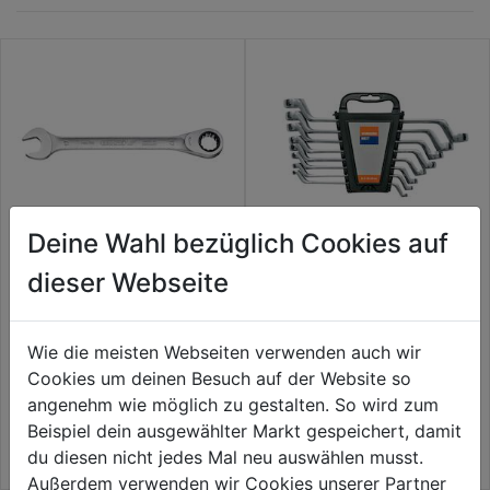
Deine Wahl bezüglich Cookies auf
dieser Webseite
Maulschlüssel m. Ringratsche
Doppelringschlüssel-Satz 8tlg
7 R
CV-Stahl 6-22mm
Wie die meisten Webseiten verwenden auch wir
0.0
(0)
0.0
(0)
0.0
0.0
Cookies um deinen Besuch auf der Website so
20,59€
20,99€
von
von
angenehm wie möglich zu gestalten. So wird zum
5
5
Beispiel dein ausgewählter Markt gespeichert, damit
Sternen.
Sternen.
du diesen nicht jedes Mal neu auswählen musst.
Außerdem verwenden wir Cookies unserer Partner