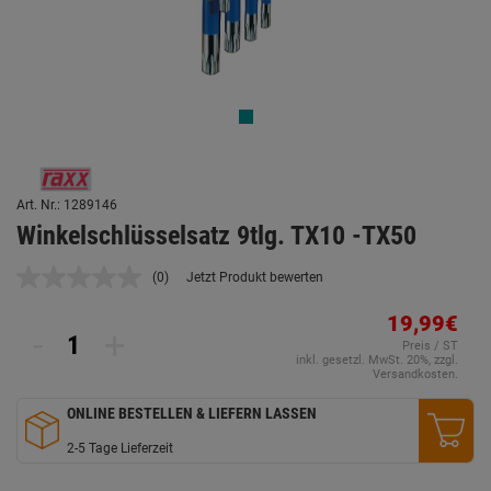
Art. Nr.: 1289146
Winkelschlüsselsatz 9tlg. TX10 -TX50
(0)
Jetzt Produkt bewerten
Kein
Beurteilungswert.
Link
19,99€
-
+
auf
Preis / ST
derselben
inkl. gesetzl. MwSt. 20%, zzgl.
Seite.
Versandkosten.
ONLINE BESTELLEN & LIEFERN LASSEN
2-5 Tage Lieferzeit