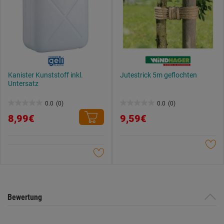
Kanister Kunststoff inkl.
Jutestrick 5m geflochten
Untersatz
0.0
(0)
0.0
(0)
0.0
0.0
8,99€
9,59€
von
von
5
5
Sternen.
Sternen.
Bewertung