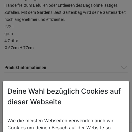
Hände frei zum Befüllen oder Entleeren des Bags ohne lästiges
Zufallen. Mit dem Gardens Best Gartenbag wird deine Gartenarbeit
noch angenehmer und effizienter.
272 l
grün
4 Griffe
Ø 67cm H 77cm
Produktinformationen
Deine Wahl bezüglich Cookies auf
WEITERE PRODUKTE AUS DIESER
dieser Webseite
KATEGORIE
Wie die meisten Webseiten verwenden auch wir
Cookies um deinen Besuch auf der Website so