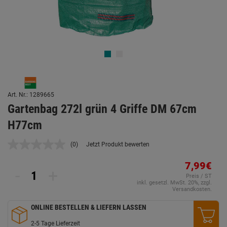
Art. Nr.: 1289665
Gartenbag 272l grün 4 Griffe DM 67cm
H77cm
(0)
Jetzt Produkt bewerten
Kein
Beurteilungswert.
Link
7,99€
-
+
auf
Preis / ST
derselben
inkl. gesetzl. MwSt. 20%, zzgl.
Seite.
Versandkosten.
ONLINE BESTELLEN & LIEFERN LASSEN
2-5 Tage Lieferzeit