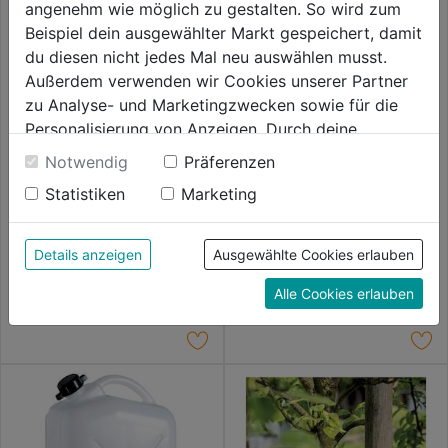
angenehm wie möglich zu gestalten. So wird zum
Beispiel dein ausgewählter Markt gespeichert, damit
du diesen nicht jedes Mal neu auswählen musst.
Außerdem verwenden wir Cookies unserer Partner
zu Analyse- und Marketingzwecken sowie für die
Personalisierung von Anzeigen. Durch deine
Einwilligung werden die Daten von Drittanbieter,
Notwendig
Präferenzen
unter anderem auch in den USA, verarbeitet.
Statistiken
Marketing
Durch Klick auf "Alle Cookies erlauben" stimmst du
Rasen- und Gestaltungskante
Tomaten-Turm rund DM
anthrazit
35x106cm, grün
der Verwendung aller Cookies zu. Unter "Details
anzeigen" findest du alle Infos zu den
Details anzeigen
Ausgewählte Cookies erlauben
0.0
(0)
0.0
(0)
0.0
0.0
unterschiedlichen Cookies, unter "Cookies
8,59€
8,59€
Alle Cookies erlauben
von
von
Konfigurieren" kannst du auswählen, welche Cookies
5
5
du zulassen möchtest und welche nicht.
Sternen.
Sternen.
Weitere Informationen findest du in unserer
Datenschutzerklärung
.