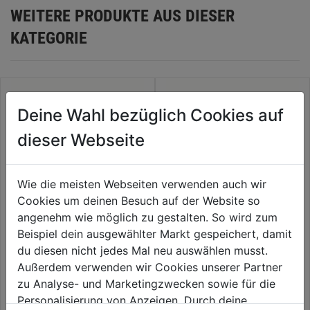
WEITERE PRODUKTE AUS DIESER
KATEGORIE
Deine Wahl bezüglich Cookies auf
dieser Webseite
Wie die meisten Webseiten verwenden auch wir
Cookies um deinen Besuch auf der Website so
angenehm wie möglich zu gestalten. So wird zum
Beispiel dein ausgewählter Markt gespeichert, damit
Gewindetülle AG 1/4"
Reduziernippel Messing 1/4" IG
du diesen nicht jedes Mal neu auswählen musst.
x 3/8" AG
Außerdem verwenden wir Cookies unserer Partner
0.0
(0)
0.0
(0)
zu Analyse- und Marketingzwecken sowie für die
0.0
0.0
3,89€
3,99€
Personalisierung von Anzeigen. Durch deine
von
von