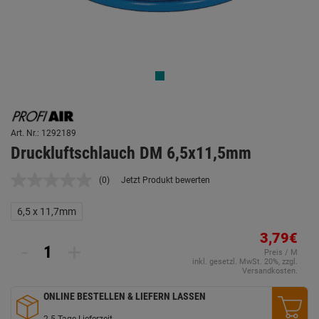
Art. Nr.: 1292189
Druckluftschlauch DM 6,5x11,5mm
(0)
Jetzt Produkt bewerten
Kein
Beurteilungswert.
Link
6,5 x 11,7mm
auf
derselben
3,79€
Seite.
-
+
Preis / M
inkl. gesetzl. MwSt. 20%, zzgl.
Versandkosten.
ONLINE BESTELLEN & LIEFERN LASSEN
2-5 Tage Lieferzeit