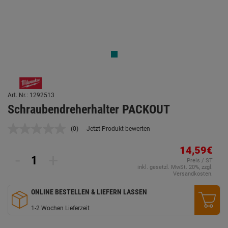
Art. Nr.: 1292513
Schraubendreherhalter PACKOUT
(0)
Jetzt Produkt bewerten
Kein
Beurteilungswert.
Link
14,59€
-
+
auf
Preis / ST
derselben
inkl. gesetzl. MwSt. 20%, zzgl.
Seite.
Versandkosten.
ONLINE BESTELLEN & LIEFERN LASSEN
1-2 Wochen Lieferzeit