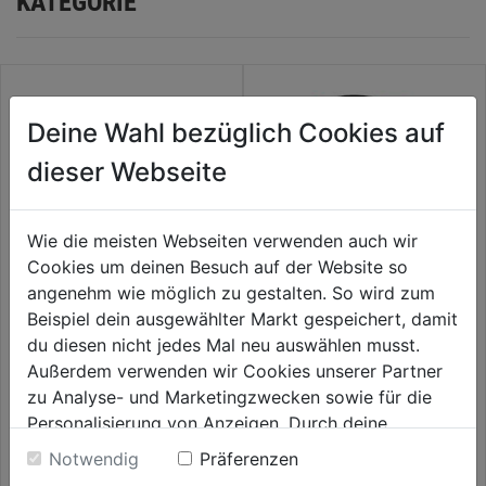
KATEGORIE
Deine Wahl bezüglich Cookies auf
dieser Webseite
Wie die meisten Webseiten verwenden auch wir
Cookies um deinen Besuch auf der Website so
angenehm wie möglich zu gestalten. So wird zum
Beispiel dein ausgewählter Markt gespeichert, damit
Werkzeugkoffer-Set 2tlg. 16"+
Maschinenkoffer
12", schwarz/gelb
430x370x140mm
du diesen nicht jedes Mal neu auswählen musst.
Außerdem verwenden wir Cookies unserer Partner
0.0
(0)
0.0
(0)
0.0
0.0
zu Analyse- und Marketingzwecken sowie für die
14,99€
14,99€
von
von
Personalisierung von Anzeigen. Durch deine
5
5
Einwilligung werden die Daten von Drittanbieter,
Notwendig
Präferenzen
Sternen.
Sternen.
unter anderem auch in den USA, verarbeitet.