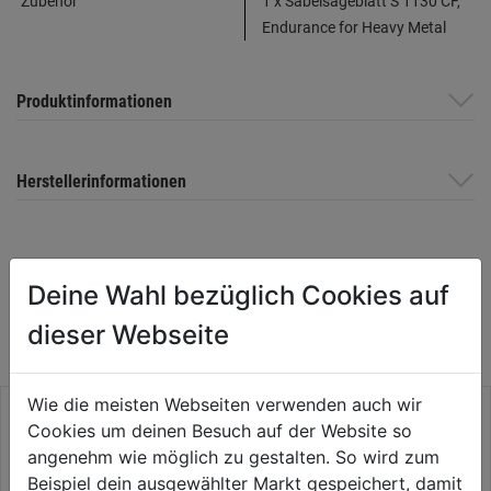
Zubehör
1 x Säbelsägeblatt S 1130 CF,
Endurance for Heavy Metal
Produktinformationen
Herstellerinformationen
WEITERE PRODUKTE AUS DIESER
Deine Wahl bezüglich Cookies auf
KATEGORIE
dieser Webseite
Wie die meisten Webseiten verwenden auch wir
Cookies um deinen Besuch auf der Website so
angenehm wie möglich zu gestalten. So wird zum
Beispiel dein ausgewählter Markt gespeichert, damit