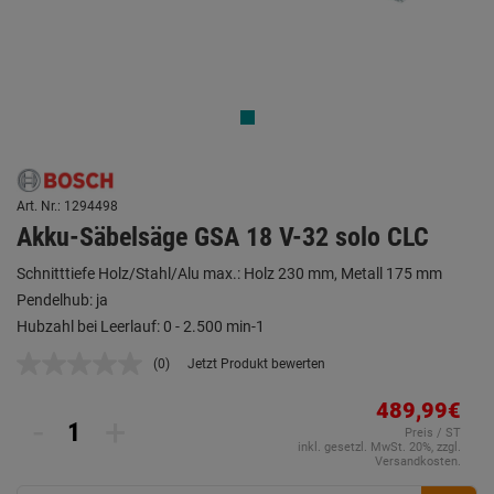
Art. Nr.: 1294498
Akku-Säbelsäge GSA 18 V-32 solo CLC
Schnitttiefe Holz/Stahl/Alu max.: Holz 230 mm, Metall 175 mm
Pendelhub: ja
Hubzahl bei Leerlauf: 0 - 2.500 min-1
(0)
Jetzt Produkt bewerten
Kein
Beurteilungswert.
Link
489,99€
-
+
auf
Preis / ST
derselben
inkl. gesetzl. MwSt. 20%, zzgl.
Seite.
Versandkosten.