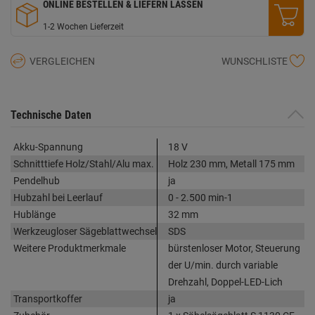
ONLINE BESTELLEN & LIEFERN LASSEN
1-2 Wochen Lieferzeit
VERGLEICHEN
WUNSCHLISTE
Technische Daten
Akku-Spannung
18 V
Schnitttiefe Holz/Stahl/Alu max.
Holz 230 mm, Metall 175 mm
Pendelhub
ja
Hubzahl bei Leerlauf
0 - 2.500 min-1
Hublänge
32 mm
Werkzeugloser Sägeblattwechsel
SDS
Weitere Produktmerkmale
bürstenloser Motor, Steuerung
der U/min. durch variable
Drehzahl, Doppel-LED-Lich
Transportkoffer
ja