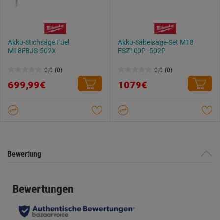
Akku-Stichsäge Fuel
Akku-Säbelsäge-Set M18
M18FBJS-502X
FSZ100P -502P
0.0
(0)
0.0
(0)
0.0
0.0
699,99€
1079€
von
von
5
5
Sternen.
Sternen.
Bewertung