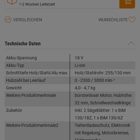
1-2 Wochen Lieferzeit
VERGLEICHEN
WUNSCHLISTE
Technische Daten
Akku-Spannung
18 V
Akku-Typ
Li-ion
Schnitttiefe Holz/Stahl/Alu max.
Holz/Stahlrohr: 255/130 mm
Hubzahl bei Leerlauf
0 - 2300 / 3000 min-¹
Gewicht
4,0 - 4,7 kg
Weitere Produktmerkmale
bürstenloser Motor, Hubhöhe:
32 mm, Schnellwechselklinge
Zubehör
Inkl. 2 Sägeblätter: 1 x BiM
130/18Z, 1 x BiM 130/6Z
Weitere Produktmerkmale2
Tiefentladeschutz, Elektronik
mit Regelung, Motorbremse,