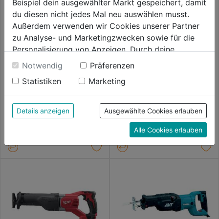
Beispiel dein ausgewählter Markt gespeichert, damit
du diesen nicht jedes Mal neu auswählen musst.
Außerdem verwenden wir Cookies unserer Partner
zu Analyse- und Marketingzwecken sowie für die
Personalisierung von Anzeigen. Durch deine
Einwilligung werden die Daten von Drittanbieter,
Notwendig
Präferenzen
unter anderem auch in den USA, verarbeitet.
Akku-Säbelsäge DCS367NT 18
Akku-Stichsäge GST 18V-125 S
Statistiken
Marketing
Durch Klick auf "Alle Cookies erlauben" stimmst du
V Basis
solo L
der Verwendung aller Cookies zu. Unter "Details
anzeigen" findest du alle Infos zu den
0.0
(0)
4.8
(21)
Details anzeigen
Ausgewählte Cookies erlauben
0.0
4.8
unterschiedlichen Cookies, unter "Cookies
269,99€
269,99€
von
von
Alle Cookies erlauben
Konfigurieren" kannst du auswählen, welche Cookies
5
5
du zulassen möchtest und welche nicht.
Sternen.
Sternen.
Weitere Informationen findest du in unserer
21
Datenschutzerklärung
.
Bewertungen