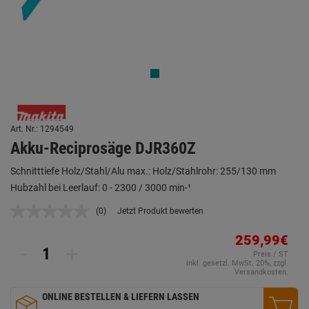
Art. Nr.: 1294549
Akku-Reciprosäge DJR360Z
Schnitttiefe Holz/Stahl/Alu max.: Holz/Stahlrohr: 255/130 mm
Hubzahl bei Leerlauf: 0 - 2300 / 3000 min-¹
(0)
Jetzt Produkt bewerten
Kein
Beurteilungswert.
Link
259,99€
-
+
auf
Preis / ST
derselben
inkl. gesetzl. MwSt. 20%, zzgl.
Seite.
Versandkosten.
ONLINE BESTELLEN & LIEFERN LASSEN