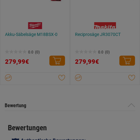
Akku-Säbelsäge M18BSX-0
Reciprosäge JR3070CT
0.0
(0)
0.0
(0)
0.0
0.0
279,99€
279,99€
von
von
5
5
Sternen.
Sternen.
Bewertung