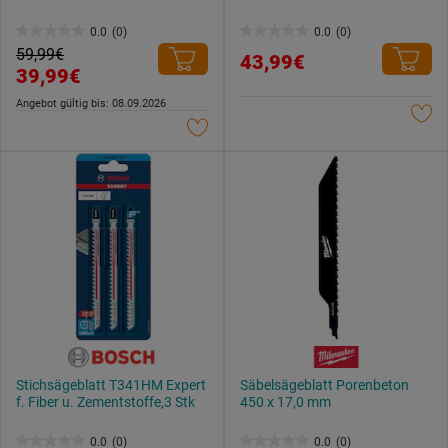
0.0
(0)
0.0
(0)
0.0
0.0
59,99€
43,99€
von
von
39,99€
5
5
Angebot gültig bis: 08.09.2026
Sternen.
Sternen.
Stichsägeblatt T341HM Expert
Säbelsägeblatt Porenbeton
f. Fiber u. Zementstoffe,3 Stk
450 x 17,0 mm
0.0
(0)
0.0
(0)