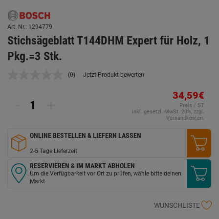
Art. Nr.: 1294779
Stichsägeblatt T144DHM Expert für Holz, 1
Pkg.=3 Stk.
(0)
Jetzt Produkt bewerten
Kein
Beurteilungswert.
Link
34,59€
-
+
auf
Preis / ST
derselben
inkl. gesetzl. MwSt. 20%, zzgl.
Seite.
Versandkosten.
ONLINE BESTELLEN & LIEFERN LASSEN
2-5 Tage Lieferzeit
RESERVIEREN & IM MARKT ABHOLEN
Um die Verfügbarkeit vor Ort zu prüfen, wähle bitte deinen
Markt
WUNSCHLISTE