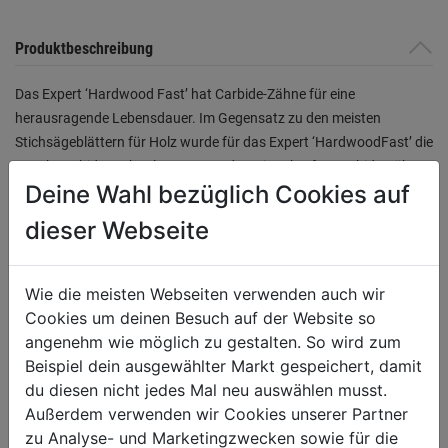
Produktbeschreibung
Das Expert ‘Hardwood Fast’ hat Carbide-Zähne für eine
herausragende Lebensdauer. Im Gegensatz zu den meisten
Stichsägeblättern für Holz wurde für das Expert ‘HardwoodFast’ die
Bosch Carbide Technology verwendet. Die scharfen Carbide-Zähne
Deine Wahl bezüglich Cookies auf
des Blatts werden aus dem härtesten Metall geschliffen, um
sicherzustellen, dass sie die härtesten Materialien schnell schneiden
dieser Webseite
können. Das Bosch Expert ‘Hardwood Fast’ Stichsägeblatt
schneidet auch MDF, Grobspanplatten, WPC, Gipskartonplatten und
Faserplatten. Es bietet einen schnellen, hochwertigen Schnitt und
Wie die meisten Webseiten verwenden auch wir
ist weitaus langlebiger als herkömmliche Stichsägeblätter.
Cookies um deinen Besuch auf der Website so
angenehm wie möglich zu gestalten. So wird zum
Beispiel dein ausgewählter Markt gespeichert, damit
Produktinformationen
du diesen nicht jedes Mal neu auswählen musst.
Außerdem verwenden wir Cookies unserer Partner
zu Analyse- und Marketingzwecken sowie für die