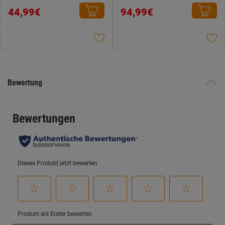
0.0
0.0
44,99€
94,99€
von
von
5
5
Sternen.
Sternen.
Bewertung