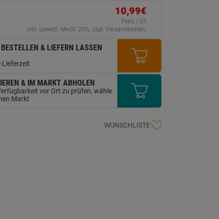
ink
10,99€
uf
erselben
Preis / ST
ite.
inkl. gesetzl. MwSt. 20%, zzgl. Versandkosten.
 BESTELLEN & LIEFERN LASSEN
 Lieferzeit
IEREN & IM MARKT ABHOLEN
erfügbarkeit vor Ort zu prüfen, wähle
inen Markt
WUNSCHLISTE