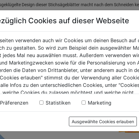
geklügelte Design dieser Stichsägeblätter macht nach dem Schneiden kein
n Ausreißen beim Aufwärts- und Abwärtshub vermieden. Dies ist perfekt fü
züglich Cookies auf dieser Webseite
r Qualität bieten möchten. Mit seinen besonders scharfen, präzisionsge
-side clean’ Stichsägeblatt gut zum Schneiden von Weichholz mit einer D
es Ergebnis erzielen und verlieren nicht nach jedem Stichsägenschnitt Zei
seiten verwenden auch wir Cookies um deinen Besuch auf 
 zu gestalten. So wird zum Beispiel dein ausgewählter Ma
ht jedes Mal neu auswählen musst. Außerdem verwenden wi
tinformationen
 und Marketingzwecken sowie für die Personalisierung von 
erden die Daten von Drittanbieter, unter anderem auch in d
e Cookies erlauben" stimmst du der Verwendung aller Cookie
llerinformationen
 alle Infos zu den unterschiedlichen Cookies, unter "Cookies
, welche Cookies du zulassen möchtest und welche nicht.
n findest du in unserer
Datenschutzerklärung
.
Präferenzen
Statistiken
Marketing
TERE PRODUKTE AUS DIESER KATEGORIE
Ausgewählte Cookies erlauben