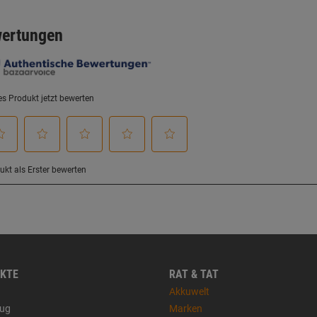
KTE
RAT & TAT
Akkuwelt
ug
Marken