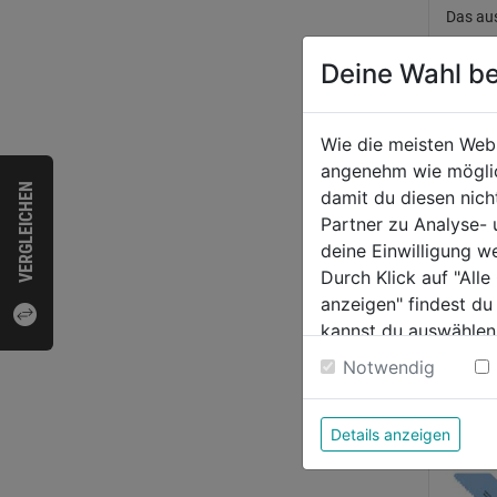
Das aus
wird ei
Deine Wahl be
höchste
‘Wood 2
perfekt
Wie die meisten Web
angenehm wie möglich
VERGLEICHEN
damit du diesen nic
Produk
Partner zu Analyse-
deine Einwilligung w
Durch Klick auf "All
Herste
anzeigen" findest du
kannst du auswählen
Weitere Informatione
Notwendig
WEI
Details anzeigen