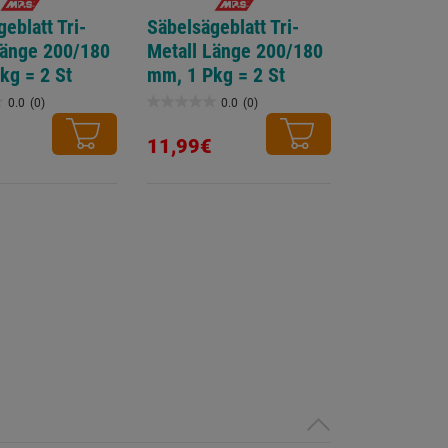
eblatt Tri-
Säbelsägeblatt Tri-
Länge 200/180
Metall Länge 200/180
kg = 2 St
mm, 1 Pkg = 2 St
0.0
(0)
0.0
(0)
0.0
von
11,99€
5
Sternen.