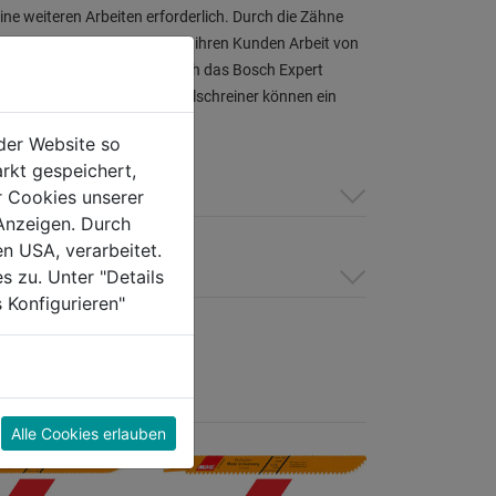
e weiteren Arbeiten erforderlich. Durch die Zähne
r Profis, die Zeit sparen und ihren Kunden Arbeit von
schliffenen Zähnen eignet sich das Bosch Expert
icke von bis zu 50 mm. Möbelschreiner können ein
t durch Schleifen.
der Website so
rkt gespeichert,
r Cookies unserer
Anzeigen. Durch
en USA, verarbeitet.
s zu. Unter "Details
 Konfigurieren"
Alle Cookies erlauben