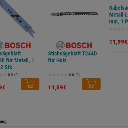
Säbelsäg
Metall 
mm, 1 P
0.0
von
11,99€
5
sägeblatt
Stichsägeblatt T244D
Sternen.
F für Metall, 1
für Holz
2 Stk.
0.0
(0)
0.0
(0)
0.0
von
9€
11,59€
5
.
Sternen.
tung