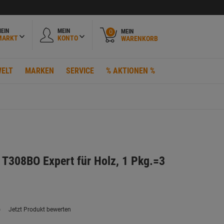
EIN
MEIN
MEIN
0
MARKT
KONTO
WARENKORB
ELT
MARKEN
SERVICE
% AKTIONEN %
t T308BO Expert für Holz, 1 Pkg.=3
)
Jetzt Produkt bewerten
ein
eurteilungswert.