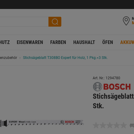
M
HUTZ
EISENWAREN
FARBEN
HAUSHALT
ÖFEN
AKKUW
genzubehör
Stichsägeblatt T308BO Expert für Holz, 1 Pkg.=3 Stk.
Art. Nr.: 1294780
Stichsägeblat
Stk.
(0
K
B