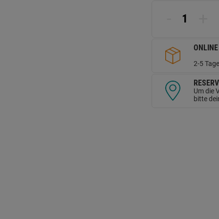
L
a
-
+
d
Se
ONLINE
2-5 Tage
RESERV
Um die V
bitte de