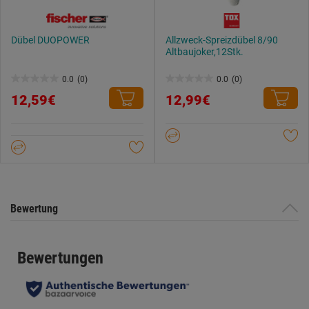
Dübel DUOPOWER
Allzweck-Spreizdübel 8/90
Altbaujoker,12Stk.
0.0
(0)
0.0
(0)
0.0
0.0
12,59€
12,99€
von
von
5
5
Sternen.
Sternen.
Bewertung