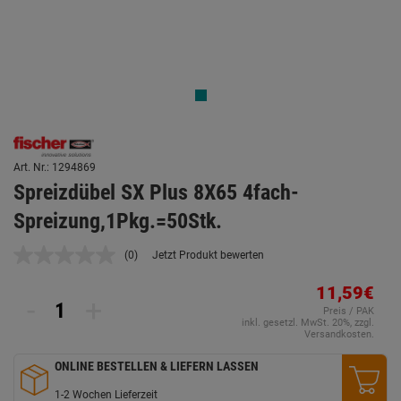
Art. Nr.: 1294869
Spreizdübel SX Plus 8X65 4fach-
Spreizung,1Pkg.=50Stk.
(0)
Jetzt Produkt bewerten
Kein
Beurteilungswert.
Link
11,59€
-
+
auf
Preis / PAK
derselben
inkl. gesetzl. MwSt. 20%, zzgl.
Seite.
Versandkosten.
ONLINE BESTELLEN & LIEFERN LASSEN
1-2 Wochen Lieferzeit