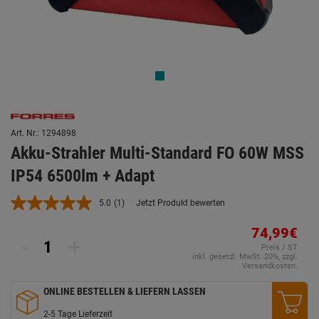
Art. Nr.: 1294898
Akku-Strahler Multi-Standard FO 60W MSS
IP54 6500lm + Adapt
5.0
(1)
Jetzt Produkt bewerten
Bewertung
lesen.
Link
74,99€
-
+
auf
Preis / ST
derselben
inkl. gesetzl. MwSt. 20%, zzgl.
Seite.
Versandkosten.
ONLINE BESTELLEN & LIEFERN LASSEN
2-5 Tage Lieferzeit