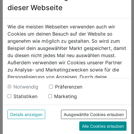
dieser Webseite
LED Arbeitsstrahler JARO
Akku-Stablampe SLA 14.4-18
7060M 5800lm 50W 5m
LED Solo
H07RN-F IP65
0.0
(0)
0.0
(0)
0.0
0.0
Wie die meisten Webseiten verwenden auch wir
79,99€
84,99€
von
von
Cookies um deinen Besuch auf der Website so
5
5
angenehm wie möglich zu gestalten. So wird zum
Sternen.
Sternen.
Beispiel dein ausgewählter Markt gespeichert, damit
du diesen nicht jedes Mal neu auswählen musst.
Außerdem verwenden wir Cookies unserer Partner
zu Analyse- und Marketingzwecken sowie für die
Personalisierung von Anzeigen. Durch deine
Einwilligung werden die Daten von Drittanbieter,
Notwendig
Präferenzen
unter anderem auch in den USA, verarbeitet.
Statistiken
Marketing
Durch Klick auf "Alle Cookies erlauben" stimmst du
der Verwendung aller Cookies zu. Unter "Details
anzeigen" findest du alle Infos zu den
Details anzeigen
Ausgewählte Cookies erlauben
unterschiedlichen Cookies, unter "Cookies
Akku-Leuchte M12 TLED-0
Akku-Leuchte M18 TLED-0
Alle Cookies erlauben
Konfigurieren" kannst du auswählen, welche Cookies