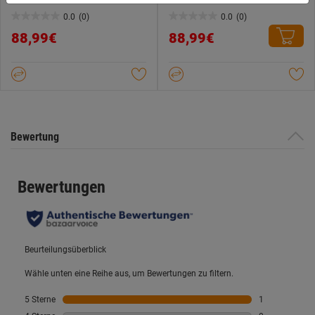
du zulassen möchtest und welche nicht.
Weitere Informationen findest du in unserer
0.0
(0)
0.0
(0)
0.0
0.0
Datenschutzerklärung
.
88,99€
88,99€
von
von
5
5
Sternen.
Sternen.
Bewertung