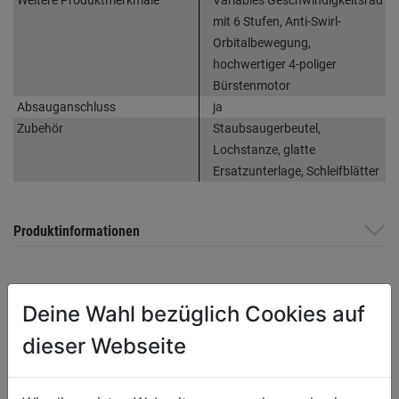
mit 6 Stufen, Anti-Swirl-
Orbitalbewegung,
hochwertiger 4-poliger
Bürstenmotor
Absauganschluss
ja
Zubehör
Staubsaugerbeutel,
Lochstanze, glatte
Ersatzunterlage, Schleifblätter
Produktinformationen
Herstellerinformationen
Deine Wahl bezüglich Cookies auf
dieser Webseite
WEITERE PRODUKTE AUS DIESER