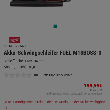
Art. Nr.: 1296377
Akku-Schwingschleifer FUEL M18BQSS-0
Schleiffläche: 113x104 mm
Absauganschluss: ja
(0)
Jetzt Produkt bewerten
Kein
Beurteilungswert.
Link
199,99€
auf
Preis / ST
derselben
inkl. gesetzl. MwSt. 20%, zzgl. Versandkosten.
Seite.
Bitte erkundige dich direkt in deinem Markt, ob der Artikel verfügbar
ist.