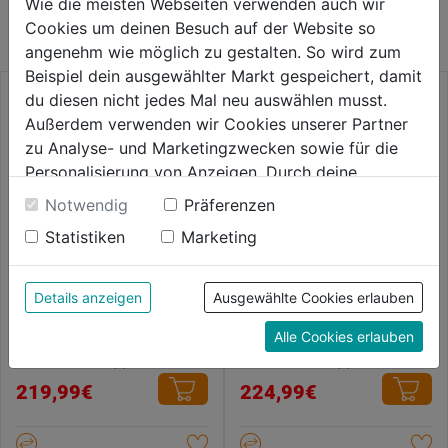
Wie die meisten Webseiten verwenden auch wir
KATEGORIE
Cookies um deinen Besuch auf der Website so
angenehm wie möglich zu gestalten. So wird zum
Beispiel dein ausgewählter Markt gespeichert, damit
du diesen nicht jedes Mal neu auswählen musst.
Außerdem verwenden wir Cookies unserer Partner
zu Analyse- und Marketingzwecken sowie für die
Personalisierung von Anzeigen. Durch deine
Einwilligung werden die Daten von Drittanbieter,
Notwendig
Präferenzen
unter anderem auch in den USA, verarbeitet.
Statistiken
Marketing
Durch Klick auf "Alle Cookies erlauben" stimmst du
der Verwendung aller Cookies zu. Unter "Details
anzeigen" findest du alle Infos zu den
Details anzeigen
Ausgewählte Cookies erlauben
Akku-Exzenterschleifer
Akku-Exzenterschleifer GEX
unterschiedlichen Cookies, unter "Cookies
M18BOS125-0
18V-125 (L) solo CLC
Alle Cookies erlauben
Konfigurieren" kannst du auswählen, welche Cookies
du zulassen möchtest und welche nicht.
0.0
(0)
5.0
(3)
0.0
5.0
Weitere Informationen findest du in unserer
219,99€
224,99€
von
von
Datenschutzerklärung
.
5
5
Sternen.
Sternen.