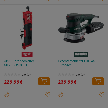
3
Bewertungen
Akku-Geradschleifer
Exzenterschleifer SXE 450
M12FDGS-0 FUEL
TurboTec
0.0
(0)
0.0
(0)
0.0
0.0
229,99€
239,99€
von
von
5
5
Sternen.
Sternen.