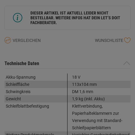
DIESER ARTIKEL IST AKTUELL LEIDER NICHT
BESTELLBAR. WEITERE INFOS HAT DEIN LET’S DOIT
FACHBERATER.
VERGLEICHEN
WUNSCHLISTE
Technische Daten
Akku-Spannung
18 V
Schleiffläche
113x104 mm
Schwingkreis
DM 1,6 mm
Gewicht
1,9 kg (inkl. Akku)
Schleifblattbefestigung
Klettverbindung,
Papierhalteklammern zur
Verwendung mit Standard-
Schleifpapierblättern
Weitere Produktmerkmale
Variables Geschwindigkeitsrad