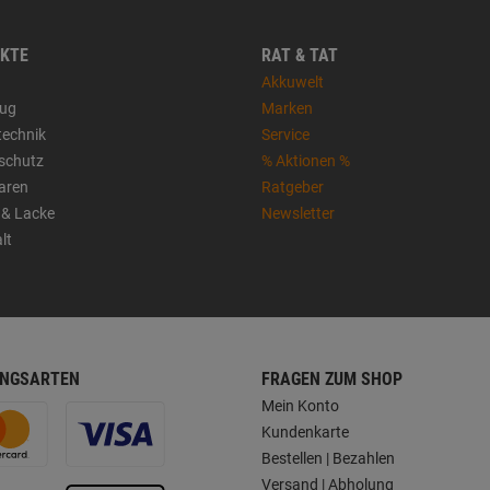
KTE
RAT & TAT
Akkuwelt
ug
Marken
technik
Service
sschutz
% Aktionen %
aren
Ratgeber
 & Lacke
Newsletter
lt
NGSARTEN
FRAGEN ZUM SHOP
Mein Konto
Kundenkarte
Bestellen | Bezahlen
Versand | Abholung