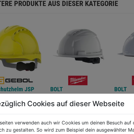
TERE PRODUKTE AUS DIESER KATEGORIE
chutzhelm JSP
BOLT
BOLT
3 m.
Industrieschutzhelm
Industr
züglich Cookies auf dieser Webseite
erschluß
belüftet
unbelüf
0.0
(0)
0.0
(0)
0.0
0.0
von
von
seiten verwenden auch wir Cookies um deinen Besuch auf 
9€
35,99€
35,99€
5
5
 zu gestalten. So wird zum Beispiel dein ausgewählter Ma