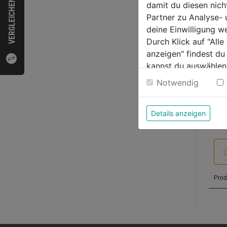
VERGLEICHEN
Sternen
damit du diesen nic
Partner zu Analyse-
deine Einwilligung w
Durch Klick auf "All
Bewer
anzeigen" findest du
kannst du auswählen
Weitere Informatione
Notwendig
Details anzeigen