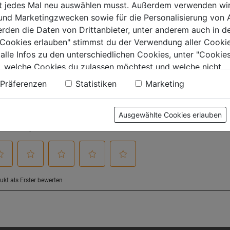
.
Sternen.
Sternen.
ht jedes Mal neu auswählen musst. Außerdem verwenden wi
 und Marketingzwecken sowie für die Personalisierung von 
erden die Daten von Drittanbieter, unter anderem auch in d
e Cookies erlauben" stimmst du der Verwendung aller Cookie
tung
 alle Infos zu den unterschiedlichen Cookies, unter "Cookies
, welche Cookies du zulassen möchtest und welche nicht.
n findest du in unserer
Datenschutzerklärung
.
Präferenzen
Statistiken
Marketing
Ausgewählte Cookies erlauben