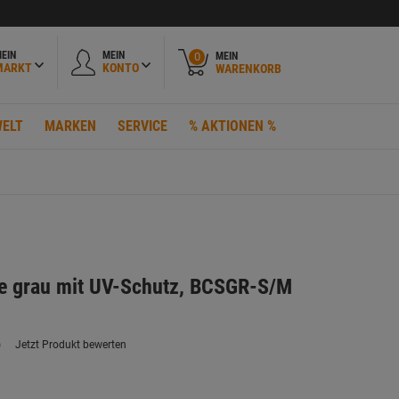
EIN
MEIN
MEIN
0
MARKT
KONTO
WARENKORB
ELT
MARKEN
SERVICE
% AKTIONEN %
e grau mit UV-Schutz, BCSGR-S/M
)
Jetzt Produkt bewerten
ein
eurteilungswert.
ink
uf