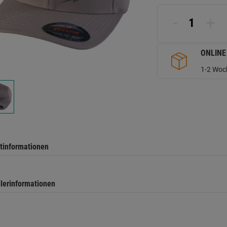
d
Se
-
+
ONLINE
1-2 Woch
tinformationen
llerinformationen