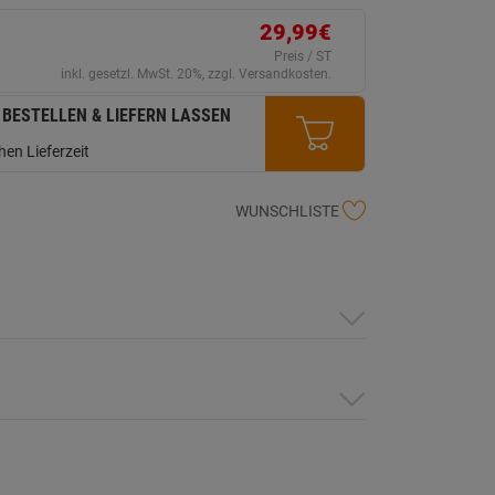
erselben
ite.
29,99€
Preis / ST
inkl. gesetzl. MwSt. 20%, zzgl. Versandkosten.
 BESTELLEN & LIEFERN LASSEN
en Lieferzeit
WUNSCHLISTE