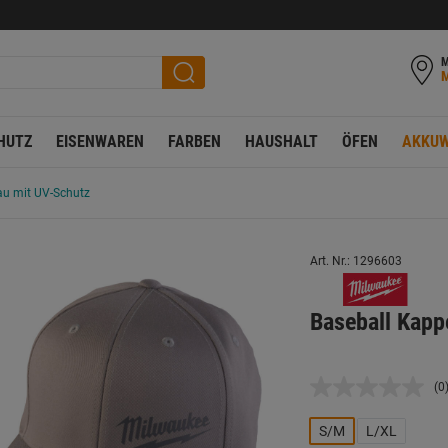
M
HUTZ
EISENWAREN
FARBEN
HAUSHALT
ÖFEN
AKKUW
au mit UV-Schutz
Art. Nr.: 1296603
Baseball Kapp
(0
K
B
L
S/M
L/XL
a