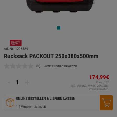
Art. Nr.: 1296624
Rucksack PACKOUT 250x380x500mm
(0)
Jetzt Produkt bewerten
Kein
Beurteilungswert.
Link
174,99€
-
+
auf
Preis / ST
derselben
inkl. gesetzl. MwSt. 20%, zzgl.
Seite.
Versandkosten.
ONLINE BESTELLEN & LIEFERN LASSEN
1-2 Wochen Lieferzeit