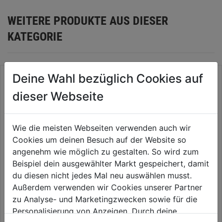
WEITERE PRODUKTE AUS DIESER
KATEGORIE
Deine Wahl bezüglich Cookies auf
dieser Webseite
Wie die meisten Webseiten verwenden auch wir
Cookies um deinen Besuch auf der Website so
angenehm wie möglich zu gestalten. So wird zum
Beispiel dein ausgewählter Markt gespeichert, damit
du diesen nicht jedes Mal neu auswählen musst.
Werkzeugkoffer Base Pockets
Montagekoffer Basic leer
Außerdem verwenden wir Cookies unserer Partner
120.02/P
zu Analyse- und Marketingzwecken sowie für die
0.0
(0)
0.0
(0)
Personalisierung von Anzeigen. Durch deine
0.0
0.0