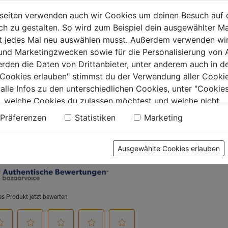
-Set 6in1 QBRICK
PACKOU
seiten verwenden auch wir Cookies um deinen Besuch auf 
EM
170x50
 zu gestalten. So wird zum Beispiel dein ausgewählter Ma
0.0
(0)
0.0
(0)
0.0
0.0
ht jedes Mal neu auswählen musst. Außerdem verwenden wi
von
von
 und Marketingzwecken sowie für die Personalisierung von 
99€
144,99€
154,99
5
5
erden die Daten von Drittanbieter, unter anderem auch in d
.
Sternen.
Sternen.
e Cookies erlauben" stimmst du der Verwendung aller Cookie
 alle Infos zu den unterschiedlichen Cookies, unter "Cookies
, welche Cookies du zulassen möchtest und welche nicht.
n findest du in unserer
Datenschutzerklärung
.
tung
Präferenzen
Statistiken
Marketing
Ausgewählte Cookies erlauben