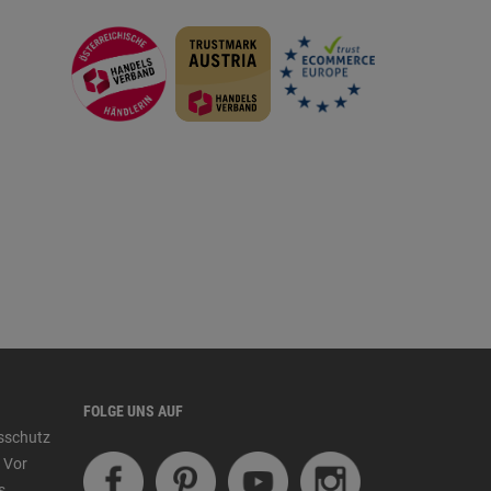
FOLGE UNS AUF
tsschutz
 Vor
s