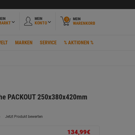
EIN
MEIN
MEIN
0
MARKT
KONTO
WARENKORB
ELT
MARKEN
SERVICE
% AKTIONEN %
che PACKOUT 250x380x420mm
)
Jetzt Produkt bewerten
ein
eurteilungswert.
ink
134,99€
uf