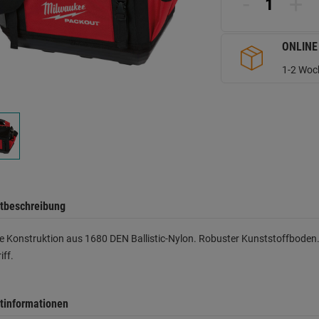
-
+
d
Se
ONLINE
1-2 Woch
tbeschreibung
 Konstruktion aus 1680 DEN Ballistic-Nylon. Robuster Kunststoffboden
iff.
tinformationen