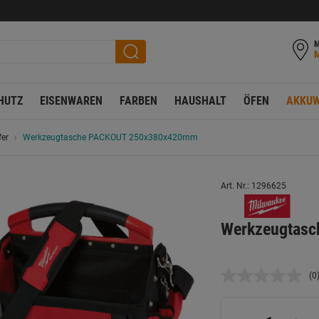
M
HUTZ
EISENWAREN
FARBEN
HAUSHALT
ÖFEN
AKKUW
er
Werkzeugtasche PACKOUT 250x380x420mm
Art. Nr.: 1296625
Werkzeugtas
(0
K
B
L
a