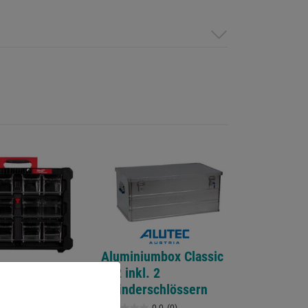
Aluminiumbox Classic
142 inkl. 2
Zylinderschlössern
ntskasten