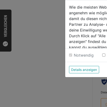
Basis
Wie die meisten Web
SYST
angenehm wie möglich
VERGLEICHEN
0.0
damit du diesen nic
von
Partner zu Analyse-
139,
5
deine Einwilligung w
Sternen
Durch Klick auf "All
anzeigen" findest du
kannst du auswählen
Weitere Informatione
Bewer
Notwendig
Details anzeigen