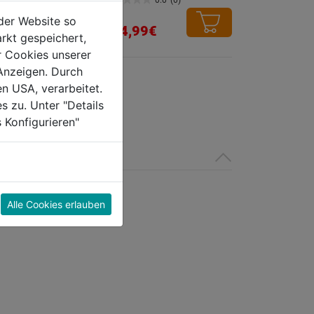
0.0
(0)
T
0.0
der Website so
0x386mm
von
154,99€
rkt gespeichert,
5
0.0
(0)
r Cookies unserer
Sternen.
Anzeigen. Durch
€
en USA, verarbeitet.
s zu. Unter "Details
 Konfigurieren"
Alle Cookies erlauben