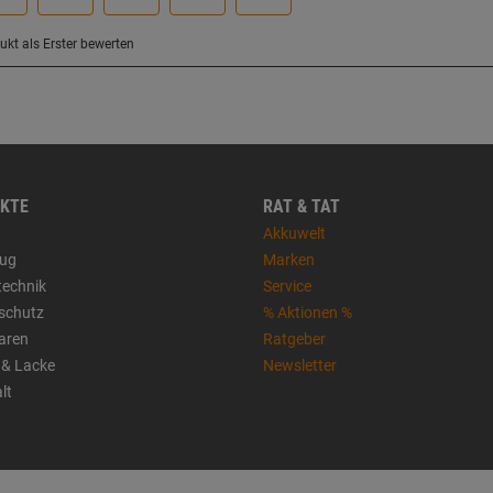
KTE
RAT & TAT
Akkuwelt
ug
Marken
technik
Service
sschutz
% Aktionen %
aren
Ratgeber
 & Lacke
Newsletter
lt