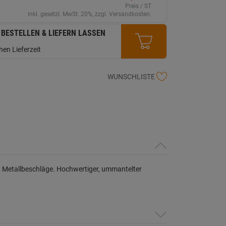
erselben
Preis / ST
ite.
inkl. gesetzl. MwSt. 20%, zzgl. Versandkosten.
 BESTELLEN & LIEFERN LASSEN
en Lieferzeit
WUNSCHLISTE
. Metallbeschläge. Hochwertiger, ummantelter