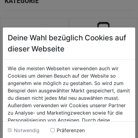
KATEGORIE
Deine Wahl bezüglich Cookies auf
dieser Webseite
Wie die meisten Webseiten verwenden auch wir
Cookies um deinen Besuch auf der Website so
angenehm wie möglich zu gestalten. So wird zum
Beispiel dein ausgewählter Markt gespeichert, damit
Werkzeugkoffer mit Organizer
Thermosflasche
650x300x295mm
m.Schraubdeckel PACKOUT
du diesen nicht jedes Mal neu auswählen musst.
schwarz 710 ml
Außerdem verwenden wir Cookies unserer Partner
0.0
(0)
0.0
(0)
0.0
0.0
zu Analyse- und Marketingzwecken sowie für die
46,99€
47,59€
von
von
Personalisierung von Anzeigen. Durch deine
5
5
Einwilligung werden die Daten von Drittanbieter,
Notwendig
Präferenzen
Sternen.
Sternen.
unter anderem auch in den USA, verarbeitet.