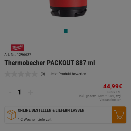
Art. Nr.: 1296627
Thermobecher PACKOUT 887 ml
(0)
Jetzt Produkt bewerten
Kein
Beurteilungswert.
Link
44,99€
-
+
auf
Preis / ST
derselben
inkl. gesetzl. MwSt. 20%, zzgl.
Seite.
Versandkosten.
ONLINE BESTELLEN & LIEFERN LASSEN
1-2 Wochen Lieferzeit