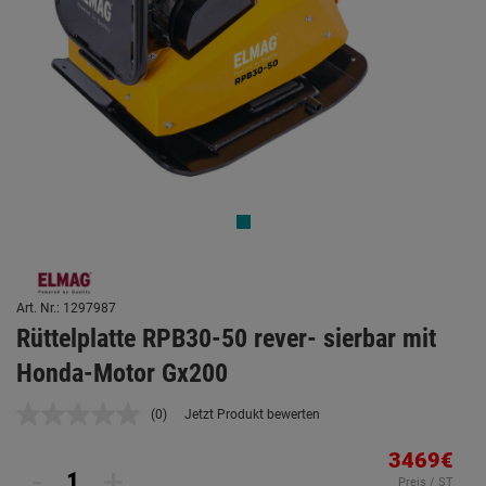
Art. Nr.: 1297987
Rüttelplatte RPB30-50 rever- sierbar mit
Honda-Motor Gx200
(0)
Jetzt Produkt bewerten
Kein
Beurteilungswert.
Link
3469€
-
+
auf
Preis / ST