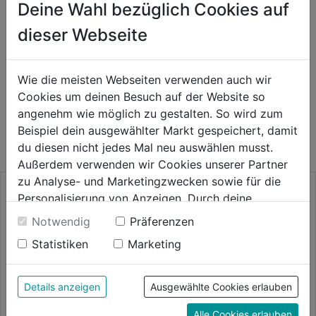
Deine Wahl bezüglich Cookies auf
dieser Webseite
Produktinformationen
Wie die meisten Webseiten verwenden auch wir
Cookies um deinen Besuch auf der Website so
WEITERE PRODUKTE AUS DIESER
angenehm wie möglich zu gestalten. So wird zum
KATEGORIE
Beispiel dein ausgewählter Markt gespeichert, damit
du diesen nicht jedes Mal neu auswählen musst.
Außerdem verwenden wir Cookies unserer Partner
zu Analyse- und Marketingzwecken sowie für die
Personalisierung von Anzeigen. Durch deine
Einwilligung werden die Daten von Drittanbieter,
Notwendig
Präferenzen
unter anderem auch in den USA, verarbeitet.
Statistiken
Marketing
Durch Klick auf "Alle Cookies erlauben" stimmst du
der Verwendung aller Cookies zu. Unter "Details
anzeigen" findest du alle Infos zu den
Details anzeigen
Ausgewählte Cookies erlauben
unterschiedlichen Cookies, unter "Cookies
Alle Cookies erlauben