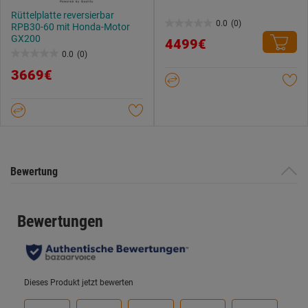
Rüttelplatte reversierbar
0.0
(0)
RPB30-60 mit Honda-Motor
0.0
GX200
4499€
von
0.0
(0)
0.0
5
3669€
von
Sternen.
5
Sternen.
Bewertung