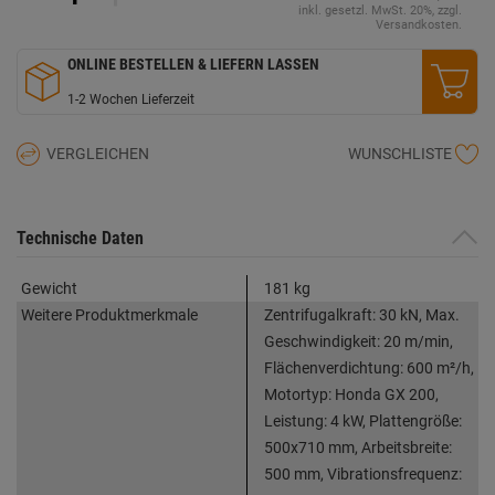
derselben
inkl. gesetzl. MwSt. 20%, zzgl.
Seite.
Versandkosten.
ONLINE BESTELLEN & LIEFERN LASSEN
1-2 Wochen Lieferzeit
VERGLEICHEN
WUNSCHLISTE
Technische Daten
Gewicht
181 kg
Weitere Produktmerkmale
Zentrifugalkraft: 30 kN, Max.
Geschwindigkeit: 20 m/min,
Flächenverdichtung: 600 m²/h,
Motortyp: Honda GX 200,
Leistung: 4 kW, Plattengröße:
500x710 mm, Arbeitsbreite:
500 mm, Vibrationsfrequenz: