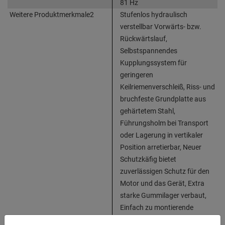
81 Hz
Weitere Produktmerkmale2
Stufenlos hydraulisch
verstellbar Vorwärts- bzw.
Rückwärtslauf,
Selbstspannendes
Kupplungssystem für
geringeren
Keilriemenverschleiß, Riss- und
bruchfeste Grundplatte aus
gehärtetem Stahl,
Führungsholm bei Transport
oder Lagerung in vertikaler
Position arretierbar, Neuer
Schutzkäfig bietet
zuverlässigen Schutz für den
Motor und das Gerät, Extra
starke Gummilager verbaut,
Einfach zu montierende
Transporträder