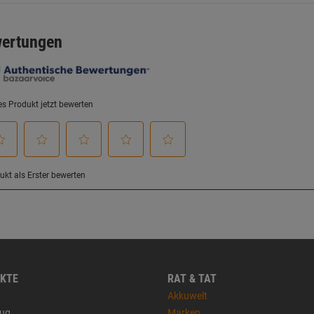
KTE
RAT & TAT
Akkuwelt
ug
Marken