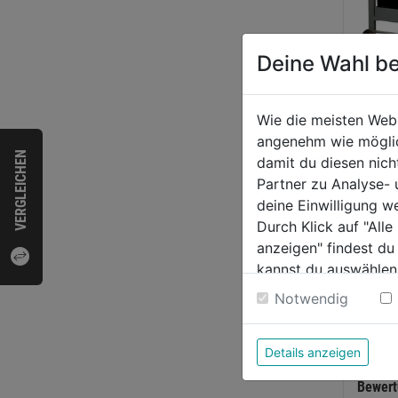
Deine Wahl be
Ziege
Wie die meisten Web
e ZSM
angenehm wie möglich
SET 
VERGLEICHEN
damit du diesen nic
Partner zu Analyse-
0.0
deine Einwilligung w
von
402
Durch Klick auf "All
5
anzeigen" findest du
Sternen
kannst du auswählen
Weitere Informatione
Notwendig
Details anzeigen
Bewer