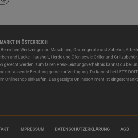
HMARKT IN ÖSTERREICH
den Bereichen Werkzeuge und Maschinen, Gartengeräte und Zubehör, Arbei
ben und Lacke, Haushalt, Herde und Öfen sowie Griller und Grillzubehör.
n gerecht werden, zum fairen Preis-Leistungsverhältnis kannst du bei un
 eine umfassende Beratung gerne zur Verfügung. Du kannst bei LET'S DOIT
im Onlineshop einkaufen. Das gezeigte Onlinesortiment ist eingeschränkt
TAKT
IMPRESSUM
DATENSCHUTZERKLÄRUNG
AGB