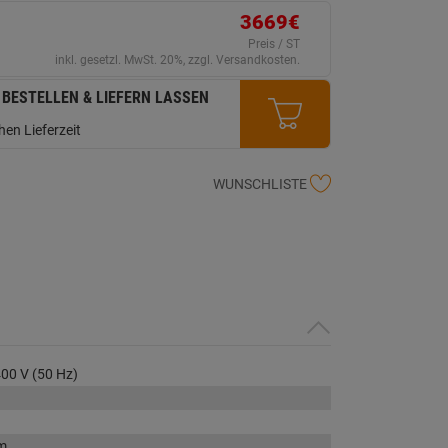
ink
3669€
uf
erselben
Preis / ST
ite.
inkl. gesetzl. MwSt. 20%, zzgl. Versandkosten.
 BESTELLEN & LIEFERN LASSEN
en Lieferzeit
WUNSCHLISTE
00 V (50 Hz)
m