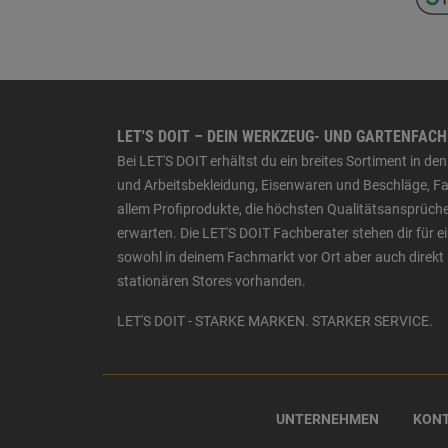
LET'S DOIT – DEIN WERKZEUG- UND GARTENFAC
Bei LET'S DOIT erhältst du ein breites Sortiment in 
und Arbeitsbekleidung, Eisenwaren und Beschläge, Far
allem Profiprodukte, die höchsten Qualitätsansprüche
erwarten. Die LET'S DOIT Fachberater stehen dir für
sowohl in deinem Fachmarkt vor Ort aber auch direkt 
stationären Stores vorhanden.
LET'S DOIT - STARKE MARKEN. STARKER SERVICE.
UNTERNEHMEN
KON