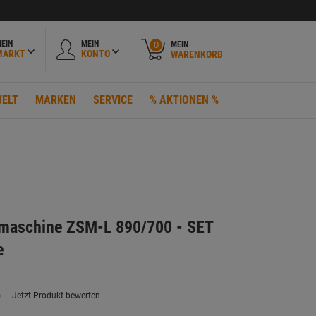
EIN
MEIN
MEIN
0
MARKT
KONTO
WARENKORB
ELT
MARKEN
SERVICE
% AKTIONEN %
dmaschine ZSM-L 890/700 - SET
e
)
Jetzt Produkt bewerten
ein
eurteilungswert.