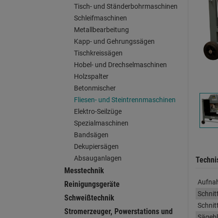
Tisch- und Ständerbohrmaschinen
Schleifmaschinen
Metallbearbeitung
Kapp- und Gehrungssägen
Tischkreissägen
Hobel- und Drechselmaschinen
Holzspalter
Betonmischer
Fliesen- und Steintrennmaschinen
Elektro-Seilzüge
Spezialmaschinen
Bandsägen
Dekupiersägen
Absauganlagen
Techni
Messtechnik
Aufna
Reinigungsgeräte
Schnit
Schweißtechnik
Schnit
Stromerzeuger, Powerstations und
Sägebl