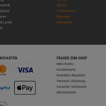
technik
Service
sschutz
% Aktionen %
aren
Ratgeber
 & Lacke
Newsletter
lt
NGSARTEN
FRAGEN ZUM SHOP
Mein Konto
Kundenkarte
Bestellen | Bezahlen
Versand | Abholung
Garantie | Umtausch
Servicecenter