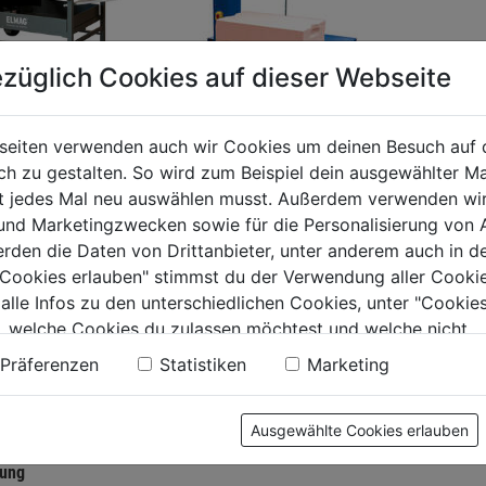
züglich Cookies auf dieser Webseite
lschneidmaschin
seiten verwenden auch wir Cookies um deinen Besuch auf 
-XL 890/700 -
 zu gestalten. So wird zum Beispiel dein ausgewählter Ma
Advanced-Line
ht jedes Mal neu auswählen musst. Außerdem verwenden wi
Steinbandsäge STBS-
0.0
(0)
 und Marketingzwecken sowie für die Personalisierung von 
500 230V für
erden die Daten von Drittanbieter, unter anderem auch in d
9€
Trockenschnitt
e Cookies erlauben" stimmst du der Verwendung aller Cookie
0.0
(0)
 alle Infos zu den unterschiedlichen Cookies, unter "Cookies
.
0.0
, welche Cookies du zulassen möchtest und welche nicht.
von
4459€
n findest du in unserer
Datenschutzerklärung
.
5
Präferenzen
Statistiken
Marketing
Sternen.
Ausgewählte Cookies erlauben
tung