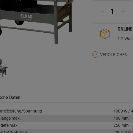
L
a
-
+
d
Se
ONLINE
1-2 Woch
VERGLEICHEN
sche Daten
hmeleistung/Spannung
4000 W / 4
tlänge max.
400 mm
ttiefe max.
250 mm
att Ø/Bohrung
700/30 m