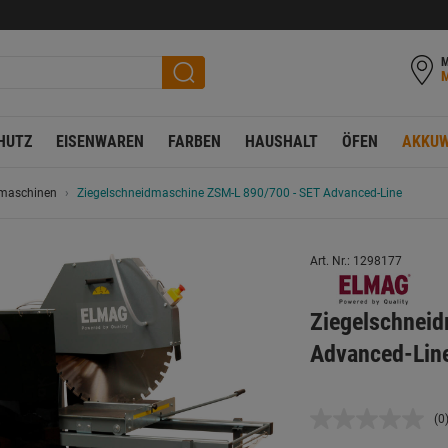
M
HUTZ
EISENWAREN
FARBEN
HAUSHALT
ÖFEN
AKKUW
nmaschinen
Ziegelschneidmaschine ZSM-L 890/700 - SET Advanced-Line
Art. Nr.: 1298177
Ziegelschnei
Advanced-Lin
(0
K
B