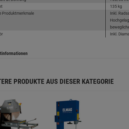
ht
135 kg
e Produktmerkmale
Inkl. Rad
Hochgelage
bewegliche
ör
Inkl. Diam
tinformationen
TERE PRODUKTE AUS DIESER KATEGORIE