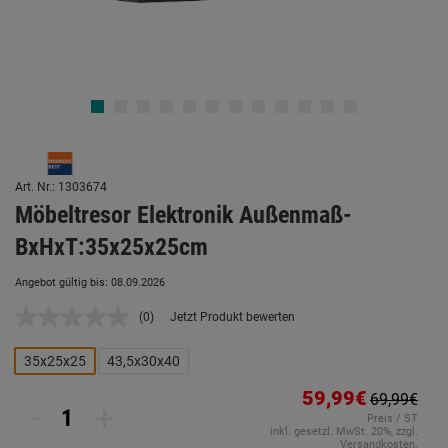
Art. Nr.: 1303674
Möbeltresor Elektronik Außenmaß-
BxHxT:35x25x25cm
Angebot gültig bis: 08.09.2026
(0)
Jetzt Produkt bewerten
Kein
Beurteilungswert.
Link
35x25x25
43,5x30x40
auf
derselben
59,99€
69,99€
Seite.
-
+
Preis / ST
inkl. gesetzl. MwSt. 20%, zzgl.
Versandkosten.