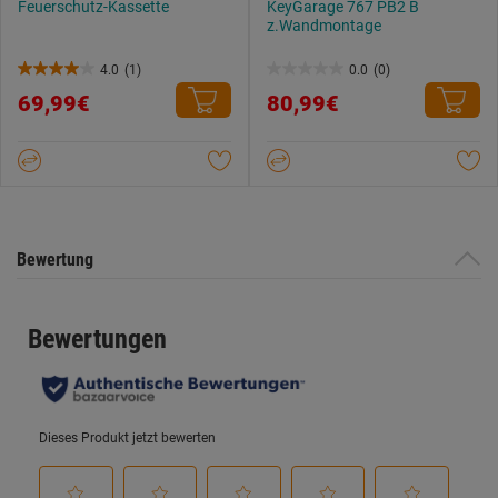
Feuerschutz-Kassette
KeyGarage 767 PB2 B
z.Wandmontage
4.0
(1)
0.0
(0)
4.0
0.0
69,99€
80,99€
von
von
5
5
Sternen.
Sternen.
1
Bewertung
Bewertung