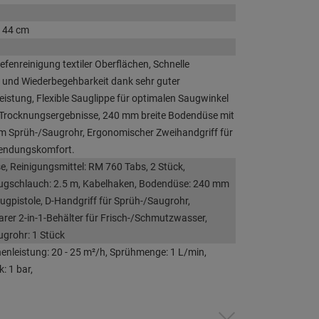
x 44 cm
efenreinigung textiler Oberflächen, Schnelle
und Wiederbegehbarkeit dank sehr guter
istung, Flexible Sauglippe für optimalen Saugwinkel
 Trocknungsergebnisse, 240 mm breite Bodendüse mit
em Sprüh-/Saugrohr, Ergonomischer Zweihandgriff für
endungskomfort.
e, Reinigungsmittel: RM 760 Tabs, 2 Stück,
ugschlauch: 2.5 m, Kabelhaken, Bodendüse: 240 mm
ugpistole, D-Handgriff für Sprüh-/Saugrohr,
er 2-in-1-Behälter für Frisch-/Schmutzwasser,
grohr: 1 Stück
enleistung: 20 - 25 m²/h, Sprühmenge: 1 L/min,
: 1 bar,