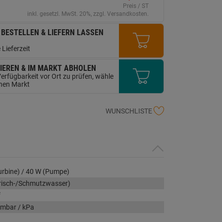
auf
Preis / ST
derselben
inkl. gesetzl. MwSt. 20%, zzgl. Versandkosten.
Seite.
 BESTELLEN & LIEFERN LASSEN
 Lieferzeit
IEREN & IM MARKT ABHOLEN
erfügbarkeit vor Ort zu prüfen, wähle
inen Markt
WUNSCHLISTE
rbine) / 40 W (Pumpe)
Frisch-/Schmutzwasser)
f
 mbar / kPa