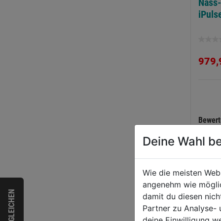
Nass-
iPuls
0.0
von
979,
5
Sternen
Bewer
Deine Wahl be
Wie die meisten Web
angenehm wie möglich
VERGLEICHEN
damit du diesen nic
Partner zu Analyse-
deine Einwilligung w