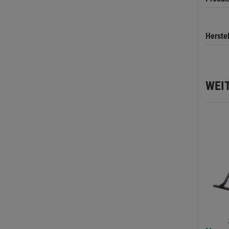
Herste
WEI