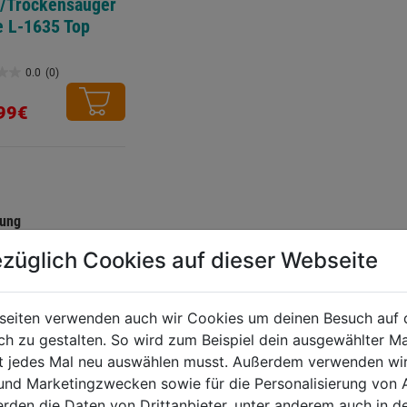
/Trockensauger
e L-1635 Top
0.0
(0)
99€
.
tung
züglich Cookies auf dieser Webseite
seiten verwenden auch wir Cookies um deinen Besuch auf 
 zu gestalten. So wird zum Beispiel dein ausgewählter Ma
ht jedes Mal neu auswählen musst. Außerdem verwenden wi
 und Marketingzwecken sowie für die Personalisierung von 
erden die Daten von Drittanbieter, unter anderem auch in d