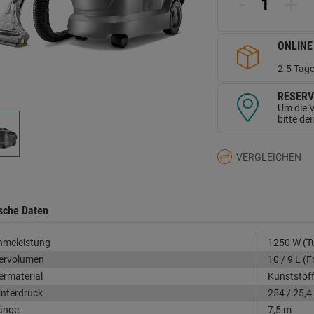
-
+
ONLINE
2-5 Tage
RESERV
Um die V
bitte de
VERGLEICHEN
sche Daten
hmeleistung
1250 W (Tu
ervolumen
10 / 9 L (
ermaterial
Kunststof
nterdruck
254 / 25,4
änge
7,5 m