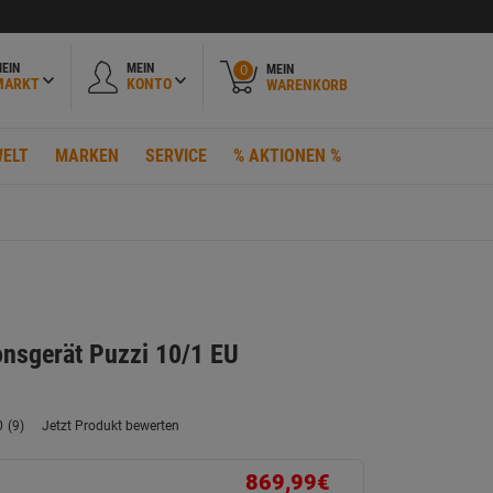
EIN
MEIN
MEIN
0
MARKT
KONTO
WARENKORB
ELT
MARKEN
SERVICE
% AKTIONEN %
onsgerät Puzzi 10/1 EU
0
(9)
Jetzt Produkt bewerten
9
Bewertungen
lesen.
869,99€
Link