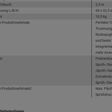
chlauch
2,5 m
sung L/B/H
69 x 32,5 
ht
10,5 kg
e Produktmerkmale
Perfekte Ti
Trocknung 
Rücksaugle
und beste
integriert
mehr Anw
ör
Polsterdüs
Sprüh-/Sa
,Sprüh-/Sa
Entnehmbar
Sprüh-/Sau
e Produktmerkmale2
Max. Fläch
Sprühdruck
tinformationen