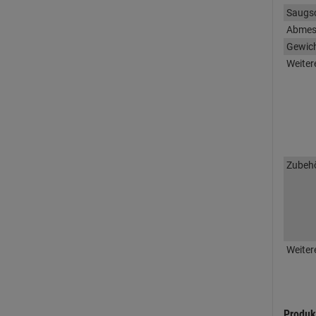
Saugs
Abmes
Gewic
Weiter
Zubeh
Weiter
Produk